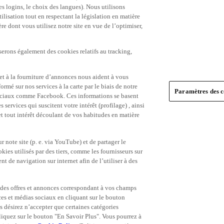
es logins, le choix des langues). Nous utilisons
ilisation tout en respectant la législation en matière
e dont vous utilisez notre site en vue de l’optimiser,
serons également des cookies relatifs au tracking,
et à la fourniture d’annonces nous aident à vous
ormé sur nos services à la carte par le biais de notre
Paramètres des c
s sociaux comme Facebook. Ces informations se basent
 services qui suscitent votre intérêt (profilage) , ainsi
 et tout intérêt découlant de vos habitudes en matière
 note site (p. e. via YouTube) et de partager le
ies utilisés par des tiers, comme les fournisseurs sur
t de navigation sur internet afin de l’utiliser à des
ue des offres et annonces correspondant à vos champs
es et médias sociaux en cliquant sur le bouton
s désirez n’accepter que certaines catégories
iquez sur le bouton "En Savoir Plus". Vous pourrez à