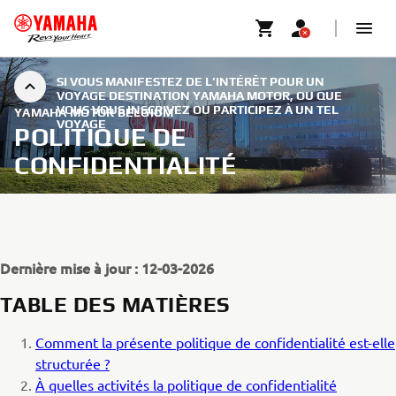
SI VOUS MANIFESTEZ DE L’INTÉRÊT POUR UN
VOYAGE DESTINATION YAMAHA MOTOR, OU QUE
VOUS VOUS INSCRIVEZ OU PARTICIPEZ À UN TEL
YAMAHA MOTOR BELGIUM
VOYAGE
POLITIQUE DE
CONFIDENTIALITÉ
Dernière mise à jour : 12-03-2026
TABLE DES MATIÈRES
Comment la présente politique de confidentialité est-elle
structurée ?
À quelles activités la politique de confidentialité