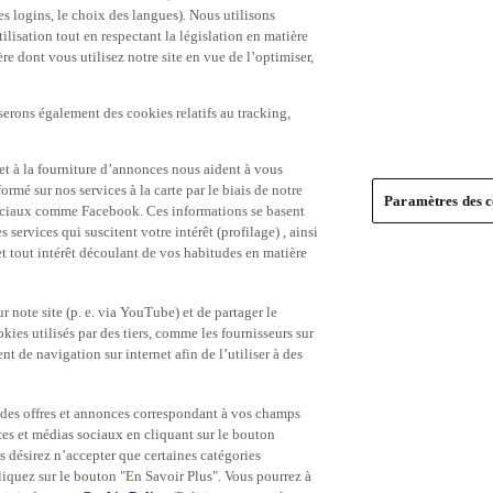
es logins, le choix des langues). Nous utilisons
ilisation tout en respectant la législation en matière
e dont vous utilisez notre site en vue de l’optimiser,
serons également des cookies relatifs au tracking,
et à la fourniture d’annonces nous aident à vous
ormé sur nos services à la carte par le biais de notre
Paramètres des c
s sociaux comme Facebook. Ces informations se basent
 services qui suscitent votre intérêt (profilage) , ainsi
 et tout intérêt découlant de vos habitudes en matière
 note site (p. e. via YouTube) et de partager le
ies utilisés par des tiers, comme les fournisseurs sur
t de navigation sur internet afin de l’utiliser à des
ue des offres et annonces correspondant à vos champs
es et médias sociaux en cliquant sur le bouton
s désirez n’accepter que certaines catégories
iquez sur le bouton "En Savoir Plus". Vous pourrez à