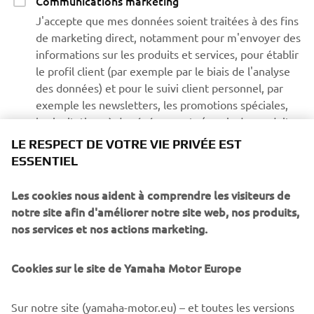
Communications marketing
J'accepte que mes données soient traitées à des fins
de marketing direct, notamment pour m'envoyer des
informations sur les produits et services, pour établir
le profil client (par exemple par le biais de l'analyse
des données) et pour le suivi client personnel, par
exemple les newsletters, les promotions spéciales,
les invitations à des événements (essais de conduite
et salons professionnels)
LE RESPECT DE VOTRE VIE PRIVÉE EST
ESSENTIEL
Si vous avez précédemment accordé une autorisation de
Les cookies nous aident à comprendre les visiteurs de
marketing et que vous souhaitez la retirer, vous pouvez le
notre site afin d'améliorer notre site web, nos produits,
faire via votre profil
MyYamaha
nos services et nos actions marketing.
En poursuivant, vous confirmez avoir lu la politique de
confidentialité.
Cookies sur le site de Yamaha Motor Europe
Sur notre site (yamaha-motor.eu) – et toutes les versions