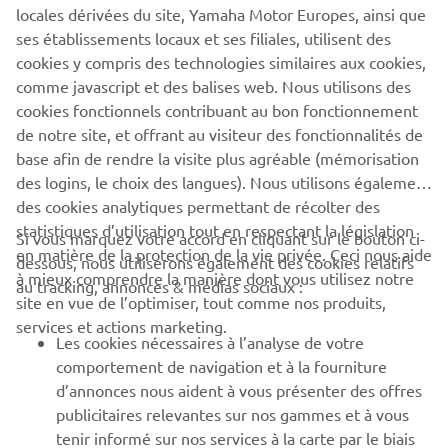
DEMANDER UN ESSAI DE CONDUITE
locales dérivées du site, Yamaha Motor Europes, ainsi que
ses établissements locaux et ses filiales, utilisent des
cookies y compris des technologies similaires aux cookies,
comme javascript et des balises web. Nous utilisons des
Les essais avec un permis provisoire ne sont pas autorisés.
cookies fonctionnels contribuant au bon fonctionnement
de notre site, et offrant au visiteur des fonctionnalités de
base afin de rendre la visite plus agréable (mémorisation
des logins, le choix des langues). Nous utilisons également
des cookies analytiques permettant de récolter des
statistiques d’utilisation tout en respectant la législation
CORPORATE
Si vous marquez votre accord en cliquant sur le bouton ci-
en matière de la protection de la vie privée. Ceci nous aide
dessous, nous utiliserons également des cookies relatifs
à mieux comprendre la manière dont vous utilisez notre
au tracking, annonces & médias sociaux :
BUSINESS
site en vue de l’optimiser, tout comme nos produits,
services et actions marketing.
Les cookies nécessaires à l’analyse de votre
PLUS YAMAHA
comportement de navigation et à la fourniture
d’annonces nous aident à vous présenter des offres
SUPPORT
publicitaires relevantes sur nos gammes et à vous
tenir informé sur nos services à la carte par le biais