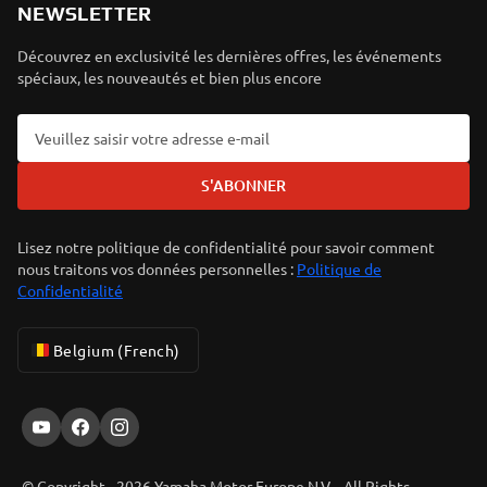
NEWSLETTER
Découvrez en exclusivité les dernières offres, les événements
spéciaux, les nouveautés et bien plus encore
S'ABONNER
Lisez notre politique de confidentialité pour savoir comment
nous traitons vos données personnelles :
Politique de
Confidentialité
Belgium (French)
ER-LOCATOR
© Copyright - 2026 Yamaha Motor Europe N.V. - All Rights