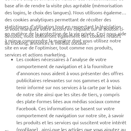
base afin de rendre la visite plus agréable (mémorisation
des logins, le choix des langues). Nous utilisons également
des cookies analytiques permettant de récolter des
statistiques d’utilisation tout en respectant la législation
CORPORATE
Si vous marquez votre accord en cliquant sur le bouton ci-
en matière de la protection de la vie privée. Ceci nous aide
dessous, nous utiliserons également des cookies relatifs
à mieux comprendre la manière dont vous utilisez notre
au tracking, annonces & médias sociaux :
BUSINESS
site en vue de l’optimiser, tout comme nos produits,
services et actions marketing.
Les cookies nécessaires à l’analyse de votre
PLUS YAMAHA
comportement de navigation et à la fourniture
d’annonces nous aident à vous présenter des offres
SUPPORT
publicitaires relevantes sur nos gammes et à vous
tenir informé sur nos services à la carte par le biais
de notre site ainsi que les sites de tiers, y compris
NEWSLETTER
des plate-formes liées aux médias sociaux comme
Facebook. Ces informations se basent sur votre
Découvrez en exclusivité les dernières offres, les événements
comportement de navigation sur notre site, à savoir
spéciaux, les nouveautés et bien plus encore
les produits et les services qui suscitent votre intérêt
(profilage) , ainsi que les articles que vous ajoutez au