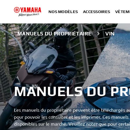
NOS MODÈLES
ACCESSOIRES
VÊTEM
MANUELS DU PROPRIÉTAIRE
VIN
MANUELS DU PR
Les manuels du propriétaire peuvent être téléchargés 
pour pouvoir les consulter et les imprimer. Ces manuels
disponibles sur le marché. Veuillez noter que pour certai