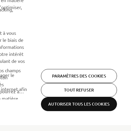
n en matière
’optimiser,
acking,
t à vous
 le biais de
informations
otre intérêt
oulant de vos
vos champs
tager le
PARAMÈTRES DES COOKIES
uton
s
es
 internet afin
TOUT REFUSER
 pourrez à
n matière
AUTORISER TOUS LES COOKIES
us utilisons