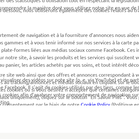
 des statistiques d’utilisation tout en respectant la législatio
 comprendre la manière dont vous utilisez notre site en vue de l
i-dessous, nous utiliserons également des cookies relatifs au tr
rtement de navigation et à la fourniture d’annonces nous aiden
os gammes et à vous tenir informé sur nos services à la carte par
 des plate-formes liées aux médias sociaux comme Facebook. Ces 
notre site, à savoir les produits et les services qui suscitent v
 au panier, les articles achetés par vos soins, et tout intérêt déc
otre site web ainsi que des offres et annonces correspondant à 
isualiser des vidéos sur note site (p. e. via YouTube) et de par
és au tracking/annonces et médias sociaux en cliquant sur le bo
Facebook. Il s’agit de cookies utilisés par des tiers, comme le
ces cookies ou si vous désirez n’accepter que certaines catégori
es cookies afin d’analyser votre comportement de navigation sur
iaux uniquement), cliquez sur le bouton "En Savoir Plus". Vous
ting.
e consentement par le biais de notre
Cookie Policy
(Politique e
de cette politique afin d’apprendre plus sur les cookies que no
timiser votre expérience utilisateur.