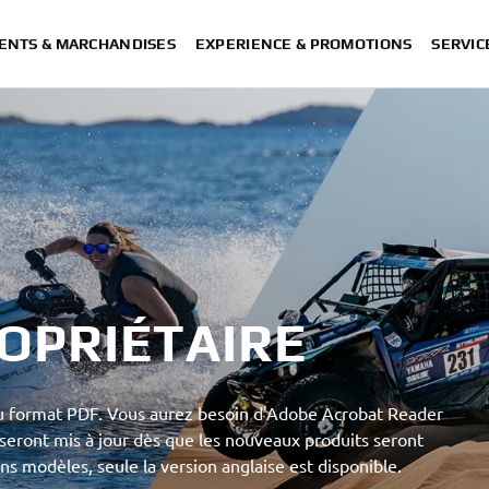
ENTS & MARCHANDISES
EXPERIENCE & PROMOTIONS
SERVIC
OPRIÉTAIRE
au format PDF. Vous aurez besoin d'Adobe Acrobat Reader
 seront mis à jour dès que les nouveaux produits seront
ns modèles, seule la version anglaise est disponible.