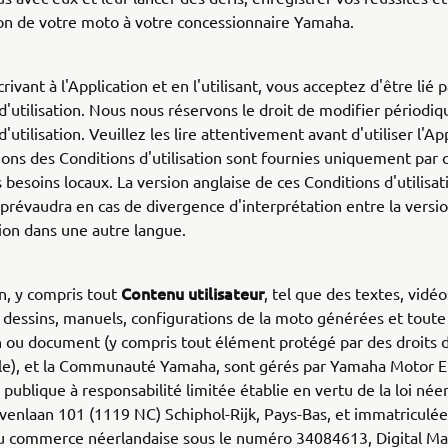
on de votre moto à votre concessionnaire Yamaha.
rivant à l'Application et en l'utilisant, vous acceptez d'être lié 
d'utilisation. Nous nous réservons le droit de modifier périodi
'utilisation. Veuillez les lire attentivement avant d'utiliser l'Ap
ions des Conditions d'utilisation sont fournies uniquement pa
 besoins locaux. La version anglaise de ces Conditions d'utilisati
 prévaudra en cas de divergence d'interprétation entre la versi
ion dans une autre langue.
Contenu utilisateur
on, y compris tout
, tel que des textes, vidéo
dessins, manuels, configurations de la moto générées et toute
 ou document (y compris tout élément protégé par des droits 
lle), et la Communauté Yamaha, sont gérés par Yamaha Motor E
 publique à responsabilité limitée établie en vertu de la loi née
venlaan 101 (1119 NC) Schiphol-Rijk, Pays-Bas, et immatriculée
 commerce néerlandaise sous le numéro 34084613, Digital Ma