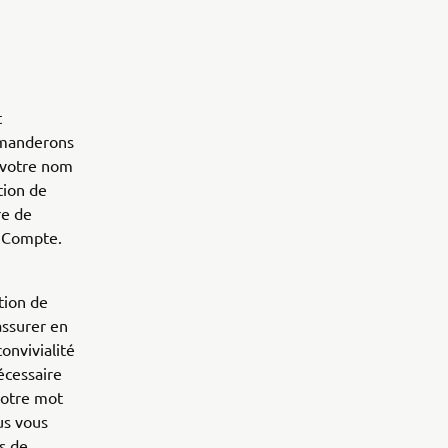
t
demanderons
e votre nom
tion de
re de
l Compte.
tion de
'assurer en
onvivialité
écessaire
votre mot
us vous
s de