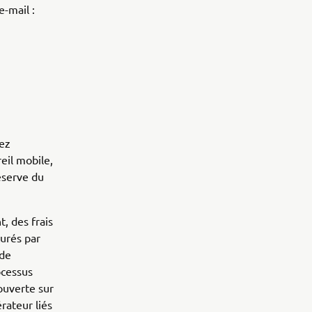
e-mail :
vez
reil mobile,
éserve du
, des frais
urés par
 de
ocessus
 ouverte sur
rateur liés