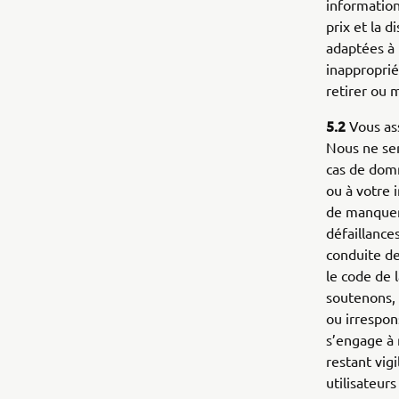
information
prix et la 
adaptées à 
inapproprié
retirer ou m
5.2
Vous ass
Nous ne ser
cas de domm
ou à votre i
de manqueme
défaillances
conduite de
le code de
soutenons,
ou irrespon
s’engage à 
restant vigi
utilisateur