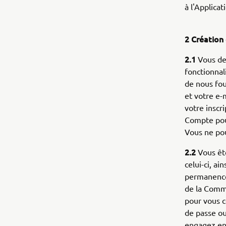
à l'Applicat
2 Création
2.1
Vous dev
fonctionnal
de nous fou
et votre e-
votre inscr
Compte pour
Vous ne po
2.2
Vous ête
celui-ci, ai
permanence 
de la Commu
pour vous c
de passe ou
engagez en 