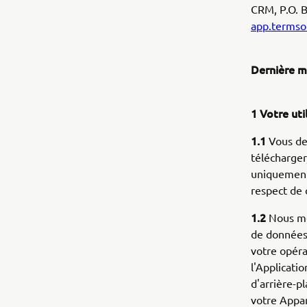
CRM, P.O. B
app.term
Dernière mi
1 Votre uti
1.1
Vous de
télécharger,
uniquement 
respect de 
1.2
Nous met
de données 
votre opéra
l'Applicati
d'arrière-pl
votre Appar