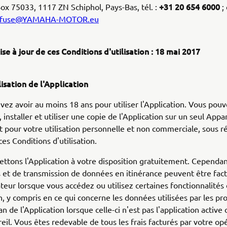
+31 20 654 6000
ox 75033, 1117 ZN Schiphol, Pays-Bas, tél. :
; 
sofuse@YAMAHA-MOTOR.eu
se à jour de ces Conditions d'utilisation : 18 mai 2017
lisation de l'Application
vez avoir au moins 18 ans pour utiliser l'Application. Vous pou
 installer et utiliser une copie de l'Application sur un seul Appa
pour votre utilisation personnelle et non commerciale, sous r
ces Conditions d'utilisation.
tons l'Application à votre disposition gratuitement. Cependant
et de transmission de données en itinérance peuvent être fact
teur lorsque vous accédez ou utilisez certaines fonctionnalités
on, y compris en ce qui concerne les données utilisées par les pr
an de l'Application lorsque celle-ci n'est pas l'application active
eil. Vous êtes redevable de tous les frais facturés par votre opé