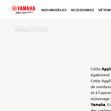
NOS MODÈLES
ACCESSOIRES
VÊTEM
TERMS OF USE
Appl
Cette
également a
Cette Appli
de nombreus
et à l'aveni
visionnage 
Yamaha
. E
des contenu