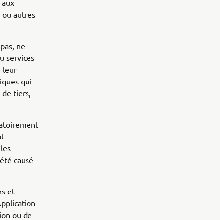
t aux
) ou autres
 pas, ne
ou services
e leur
tiques qui
 de tiers,
gatoirement
ut
 les
 été causé
s et
Application
tion ou de