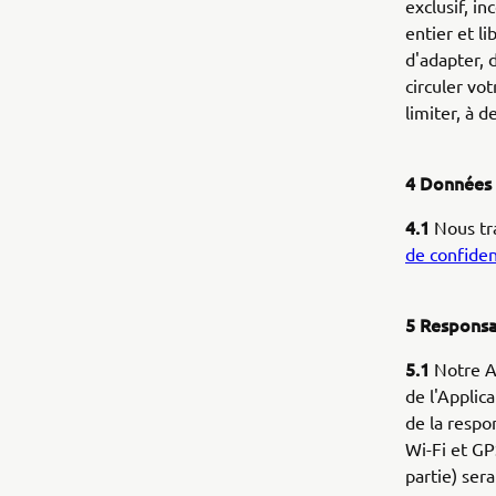
exclusif, i
entier et l
d'adapter, d
circuler vot
limiter, à 
4 Données
4.1
Nous tr
de confiden
5 Responsa
5.1
Notre A
de l'Applic
de la respo
Wi-Fi et GP
partie) ser