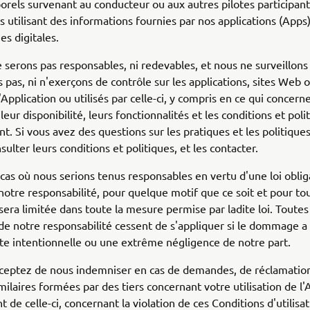
orels survenant au conducteur ou aux autres pilotes participan
utilisant des informations fournies par nos applications (Apps
es digitales.
serons pas responsables, ni redevables, et nous ne surveillons
 pas, ni n'exerçons de contrôle sur les applications, sites Web 
 l'Application ou utilisés par celle-ci, y compris en ce qui concern
leur disponibilité, leurs fonctionnalités et les conditions et poli
t. Si vous avez des questions sur les pratiques et les politiques
sulter leurs conditions et politiques, et les contacter.
cas où nous serions tenus responsables en vertu d'une loi obli
 notre responsabilité, pour quelque motif que ce soit et pour to
ra limitée dans toute la mesure permise par ladite loi. Toutes
 de notre responsabilité cessent de s'appliquer si le dommage a
te intentionnelle ou une extrême négligence de notre part.
ceptez de nous indemniser en cas de demandes, de réclamation
imilaires formées par des tiers concernant votre utilisation de l'
t de celle-ci, concernant la violation de ces Conditions d'utilisa