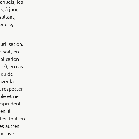
anuels, les
, à jour,
sultant,
pendre,
utilisation.
 soit, en
plication
tie), en cas
 ou de
aver la
t respecter
le et ne
imprudent
s. Il
les, tout en
des autres
ent avec