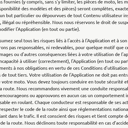
s fournies (y compris, sans s'y limiter, les pièces de moto, les m
disponibilité des modèles et des pièces) seront complètes, exactes
un but particulier ou dépourvues de tout Contenu utilisateur in
, illégal ou répréhensible. Nous nous réservons le droit de sus
odifier l'Application (en tout ou partie).
umez seul tous les risques liés à l'accès à l'Application et à son 
ons pas responsables, ni redevables, pour quelque motif que ce
ages ou d'autres conséquences liées à votre utilisation de l'ap
ncapacité à utiliser (correctement), l'Application (en tout ou par
nts à nos obligations en vertu de ces Conditions d'utilisation
 de tout tiers. Votre utilisation de l'Application ne doit pas entr
 votre moto. Vous devez toujours conduire en toute sécurité e
 la route. Nous recommandons vivement une conduite responsab
 encourageons ou approuvons en aucun cas un comportement 
sable en roulant. Chaque conducteur est responsable de ses acte
respecter le code de la route ainsi que réglementations nationa
lant dans le trafic. Il est conscient des risques et tient compte 
s de la route. Nous déclinons toute responsabilité en cas d’accid