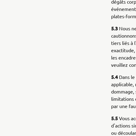
dégâts corp
événements 
plates-form
5.3
Nous ne 
cautionnons
tiers liés à
exactitude, 
les encadren
veuillez con
5.4
Dans le 
applicable,
dommage, se
limitations
par une fau
5.5
Vous ac
d'actions s
ou découlan