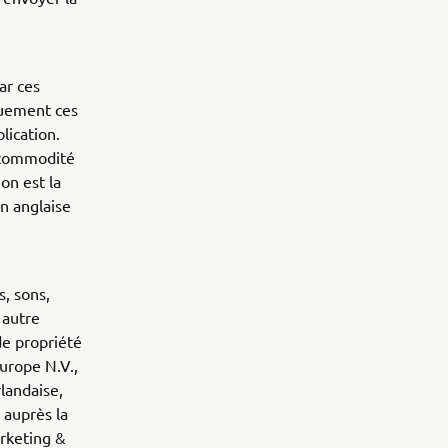
par ces
quement ces
plication.
r commodité
on est la
on anglaise
s, sons,
 autre
de propriété
urope N.V.,
rlandaise,
 auprès la
rketing &