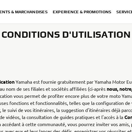
ENTS & MARCHANDISES
EXPERIENCE & PROMOTIONS
SERVIC
CONDITIONS D'UTILISATION
ication
Yamaha est fournie gratuitement par Yamaha Motor Eu
nous, notre
u nom de ses filiales et sociétés affiliées (ci-après
cation vous permet de profiter encore plus de votre moto Yam
es fonctions et fonctionnalités, telles que la configuration de
r, le suivi de vos itinéraires, la suggestion d'itinéraires déjà parc
Co
de vidéos, la consultation de guides pratiques et l'accès à la
n accédant à cette communauté, vous pourrez inviter vos amis,
s avec eux et leur lancer des défis, enregistrer vos réussites e