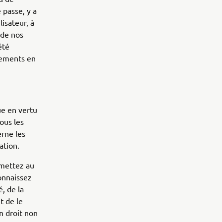
 passe, y a
lisateur, à
 de nos
été
glements en
ue en vertu
ous les
erne les
cation.
umettez au
onnaissez
, de la
t de le
n droit non