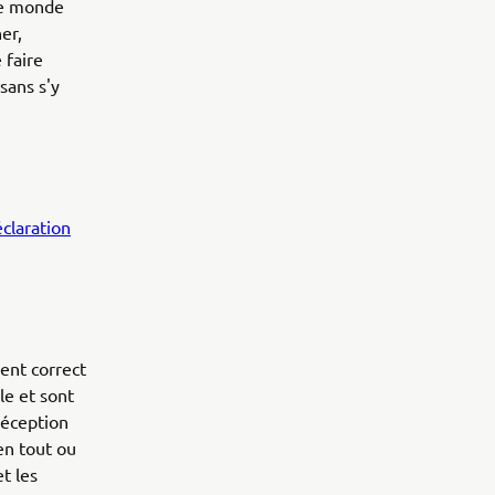
 le monde
er,
 faire
 sans s'y
claration
ent correct
le et sont
 réception
en tout ou
t les