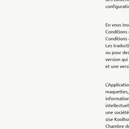
configurati
En vous insc
Conditions 
Conditions d
Les traduct
ou pour des
version qui
et une vers
L'Applicati
maquettes, 
information
intellectue
une société
sise Koolho
Chambre du