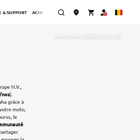
E & SUPPORT
ACHETER MAINTENANT
CONDITIONS GÉNÉRALES DE JEU
rope N.V.,
/nos
).
aha grâce à
 votre moto,
ourus, le
mmunauté
 partager
t envoyer la