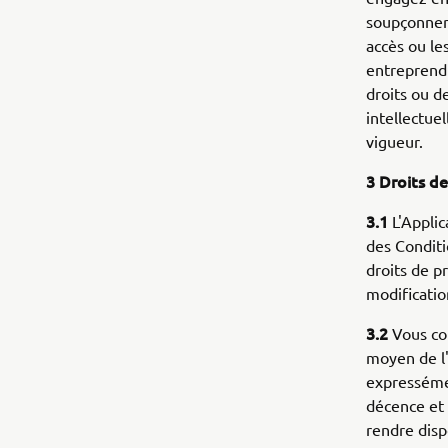
soupçonner 
accès ou le
entreprendr
droits ou de
intellectuel
vigueur.
3 Droits de
3.1
L'Appli
des Conditi
droits de p
modification
3.2
Vous co
moyen de l'
expressémen
décence et 
rendre disp