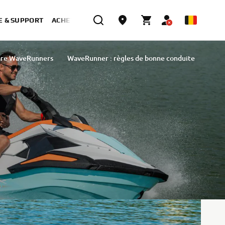
E & SUPPORT
ACHETER MAINTENANT
re WaveRunners
WaveRunner : règles de bonne conduite