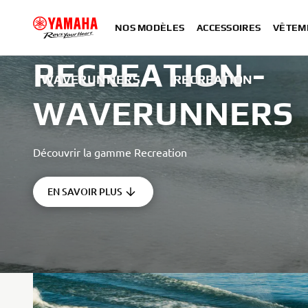
NOS MODÈLES
ACCESSOIRES
VÊTEM
RECREATION -
WAVERUNNERS
RECREATION
WAVERUNNERS
Découvrir la gamme Recreation
EN SAVOIR PLUS