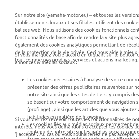
CORPORATE
BUSINESS
Sur notre site (yamaha-motor.eu) – et toutes les version
établissements locaux et ses filiales, utilisent des cook
Découvrez Yamaha
Systèmes pour VAE
balises web. Nous utilisons des cookies fonctionnels con
News
Autorités
fonctionnalités de base afin de rendre la visite plus agr
également des cookies analytiques permettant de récolter
Événements
Parcours de golf
de la protection de la vie privée. Ceci nous aide à mieux
Si vous marquez votre accord en cliquant sur le bouton c
Press
Premiers secours
tout comme nos produits, services et actions marketing.
annonces & médias sociaux :
Travailler à Yamaha
Écoles de conduite
Devenir revendeur
Robotics
Les cookies nécessaires à l’analyse de votre compo
présenter des offres publicitaires relevantes sur n
Politique en matière de
Partenariats
notre site ainsi que les sites de tiers, y compris
droits humains
Informations techniques
se basent sur votre comportement de navigation sur 
Politique de durabilitè de
pour les réparateurs
(profilage) , ainsi que les articles que vous ajoutez
base
indépendants
habitudes en matière de browsing.
Si vous désirez recevoir toutes les fonctionnalités de n
Les cookies liés aux médias sociaux permettent de v
intérêts, nous vous demandons d’accepter les cookies li
Canal d'alerte
Yamalube Safety Data
contenu de notre site sur les médias sociaux comme 
‘j’accepte’. Au cas où vous souhaiteriez ne pas accepter 
Sheets
fournisseurs sur les médias sociaux qui utilisent c