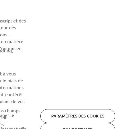
NEWSLETTER
Découvrez en exclusivité les dernières offres, les événements
script et des
spéciaux, les nouveautés et bien plus encore
teur des
sons
n en matière
S'ABONNER
’optimiser,
acking,
Lisez notre politique de confidentialité pour savoir comment
nous traitons vos données personnelles :
Politique de
Confidentialité
t à vous
 le biais de
informations
otre intérêt
oulant de vos
vos champs
tager le
PARAMÈTRES DES COOKIES
uton
s
es
 internet afin