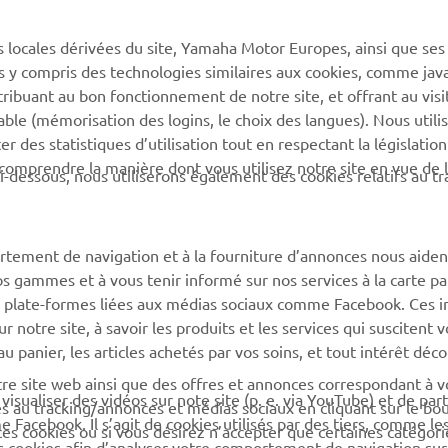
PLUS YAMAHA
SUPPORT
s locales dérivées du site, Yamaha Motor Europes, ainsi que ses
ies y compris des technologies similaires aux cookies, comme java
MyYamaha
Support de la boutique en
tribuant au bon fonctionnement de notre site, et offrant au visi
ligne
Yamaha Music
éable (mémorisation des logins, le choix des langues). Nous utili
Catalogue pièces
 des statistiques d’utilisation tout en respectant la législatio
Yamaha Racing
détachées
 comprendre la manière dont vous utilisez notre site en vue de l
i-dessous, nous utiliserons également des cookies relatifs au tr
Yamaha Motor Global
Demande d'entretien
Applications mobiles
Réseau Yamaha
rtement de navigation et à la fourniture d’annonces nous aiden
Gestion des déchets de
os gammes et à vous tenir informé sur nos services à la carte par
batteries
 des plate-formes liées aux médias sociaux comme Facebook. Ces 
notre site, à savoir les produits et les services qui suscitent v
 au panier, les articles achetés par vos soins, et tout intérêt déc
otre site web ainsi que des offres et annonces correspondant à 
isualiser des vidéos sur note site (p. e. via YouTube) et de par
és au tracking/annonces et médias sociaux en cliquant sur le bo
Facebook. Il s’agit de cookies utilisés par des tiers, comme le
ces cookies ou si vous désirez n’accepter que certaines catégori
es cookies afin d’analyser votre comportement de navigation sur