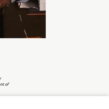
r
nt of