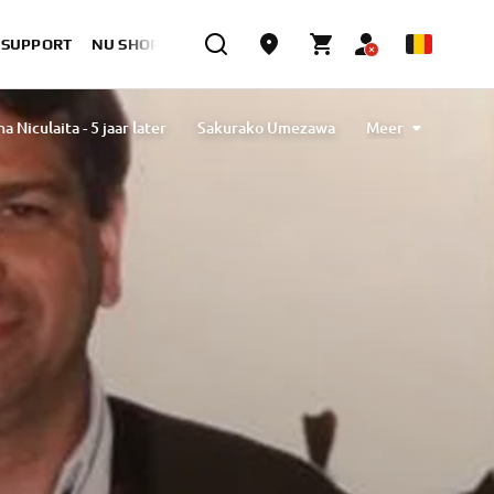
& SUPPORT
NU SHOPPEN
a Niculaita - 5 jaar later
Sakurako Umezawa
Meer
sther Van Berkel Verdoes
Magdalena Piskorz