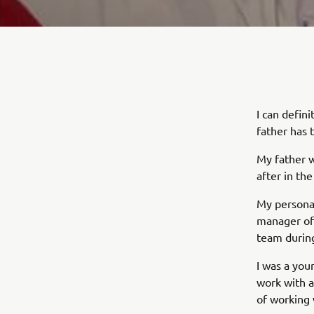
I can defin
father has 
My father w
after in th
My personal
manager of 
team durin
I was a you
work with a
of working 