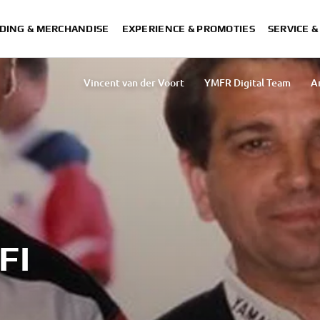
DING & MERCHANDISE
EXPERIENCE & PROMOTIES
SERVICE 
Vincent van der Voort
YMFR Digital Team
An
Rasha Ibrahim Tavlibiyik
Maiko Kawai
E
FI