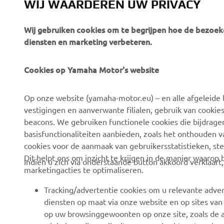
WIJ WAARDEREN UW PRIVACY
Wij gebruiken cookies om te begrijpen hoe de bezoeke
diensten en marketing verbeteren.
Cookies op Yamaha Motor's website
CORPORATE
BUSINESS
Op onze website (yamaha-motor.eu) – en alle afgeleide l
Over ons
eBike-systemen
vestigingen en aanverwante filialen, gebruik van cookies
Nieuws
Autoriteiten
beacons. We gebruiken functionele cookies die bijdrage
basisfunctionaliteiten aanbieden, zoals het onthouden 
Evenementen
Golfterreinen
cookies voor de aanmaak van gebruikersstatistieken, st
Pers
Eerstehulpverleners
Dit helpt ons om inzicht te krijgen in de manier waarop
Indien u zich via onderstaande button akkoord verklaart
marketingacties te optimaliseren.
Werken bij Yamaha
Rijscholen
Dealer worden
Robotics
Tracking/advertentie cookies om u relevante adver
diensten op maat via onze website en op sites van
Mensenrechtenbeleid
Partnerschappen
op uw browsinggewoonten op onze site, zoals de a