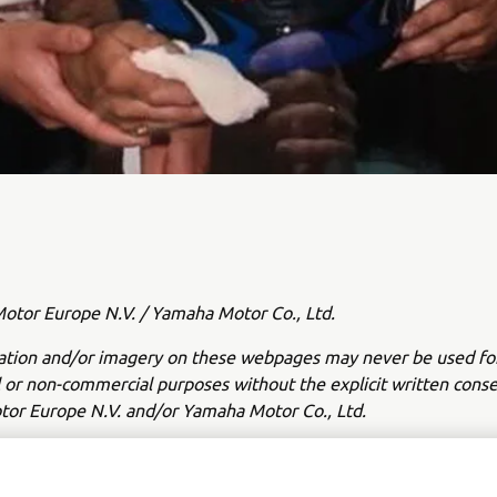
tor Europe N.V. / Yamaha Motor Co., Ltd.
ation and/or imagery on these webpages may never be used fo
or non-commercial purposes without the explicit written conse
or Europe N.V. and/or Yamaha Motor Co., Ltd.
 in a safe manner and obey all local road laws.