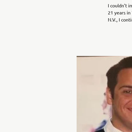
I couldn’t 
21 years in
N.V., I cont