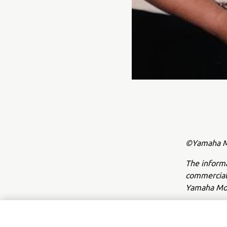
©Yamaha Mo
The inform
commercial 
Yamaha Mot
Always ride