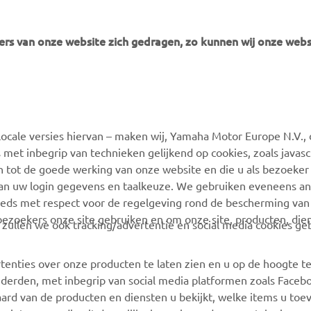
rs van onze website zich gedragen, zo kunnen wij onze webs
MEER YAMAHA
SUPPORT
ocale versies hiervan – maken wij, Yamaha Motor Europe N.V., 
MyYamaha
Webshop Support
 met inbegrip van technieken gelijkend op cookies, zoals javas
Yamaha Music
Onderdelen Catalogus
n tot de goede werking van onze website en die u als bezoeker
van uw login gegevens en taalkeuze. We gebruiken eveneens an
Yamaha Racing
Onderhoudsafspraak
eeds met respect voor de regelgeving rond de bescherming van 
maken
Yamaha Motor Global
 bezoekers onze site gebruiken en om onze site, producten, die
, zullen we ook tracking/advertentie en social media cookies ge
Vind een Yamaha-dealer
Mobiele apps
Beheer van
tenties over onze producten te laten zien en u op de hoogte t
Afvalbatterijen
 derden, met inbegrip van social media platformen zoals Faceb
ard van de producten en diensten u bekijkt, welke items u toe