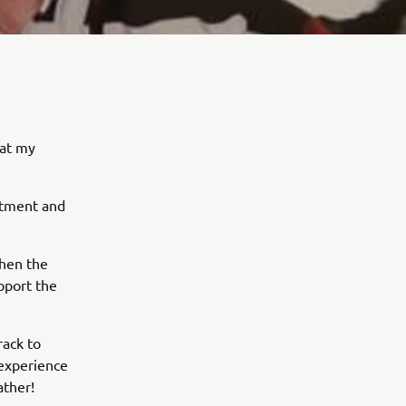
hat my
rtment and
when the
pport the
rack to
 experience
ather!