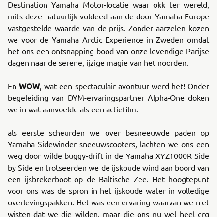
Destination Yamaha Motor-locatie waar okk ter wereld,
mits deze natuurlijk voldeed aan de door Yamaha Europe
vastgestelde waarde van de prijs. Zonder aarzelen kozen
we voor de Yamaha Arctic Experience in Zweden omdat
het ons een ontsnapping bood van onze levendige Parijse
dagen naar de serene, ijzige magie van het noorden.
WOW
En
, wat een spectaculair avontuur werd het! Onder
begeleiding van DYM-ervaringspartner Alpha-One doken
we in wat aanvoelde als een actiefilm.
als eerste scheurden we over besneeuwde paden op
Yamaha Sidewinder sneeuwscooters, lachten we ons een
weg door wilde buggy-drift in de Yamaha XYZ1000R Side
by Side en trotseerden we de ijskoude wind aan boord van
een ijsbrekerboot op de Baltische Zee. Het hoogtepunt
voor ons was de spron in het ijskoude water in volledige
overlevingspakken. Het was een ervaring waarvan we niet
wisten dat we die wilden, maar die ons nu wel heel erg