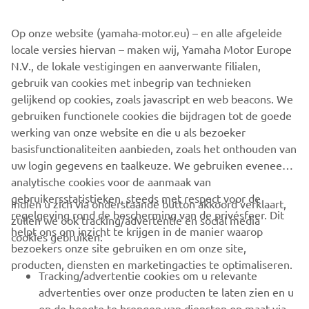
mogen nooit worden gebruikt voor commerciële of niet-
Op onze website (yamaha-motor.eu) – en alle afgeleide
commerciële doeleinden zonder de uitdrukkelijke
locale versies hiervan – maken wij, Yamaha Motor Europe
schriftelijke toestemming van Yamaha Motor Europe N.V.
N.V., de lokale vestigingen en aanverwante filialen,
en/of Yamaha Motor Co., Ltd.
gebruik van cookies met inbegrip van technieken
gelijkend op cookies, zoals javascript en web beacons. We
Rijd altijd op een veilige manier en houd je aan alle lokale
gebruiken functionele cookies die bijdragen tot de goede
verkeersregels.
werking van onze website en die u als bezoeker
basisfunctionaliteiten aanbieden, zoals het onthouden van
uw login gegevens en taalkeuze. We gebruiken eveneens
analytische cookies voor de aanmaak van
gebruikersstatistieken, steeds met respect voor de
Indien u zich via onderstaande button akkoord verklaart,
regelgeving rond de bescherming van de privésfeer. Dit
zullen we ook tracking/advertentie en social media
CORPORATE
helpt ons om inzicht te krijgen in de manier waarop
cookies gebruiken:
bezoekers onze site gebruiken en om onze site,
BUSINESS
producten, diensten en marketingacties te optimaliseren.
Tracking/advertentie cookies om u relevante
advertenties over onze producten te laten zien en u
MEER YAMAHA
op de hoogte te brengen van diensten op maat via
onze website en op sites van derden, met inbegrip