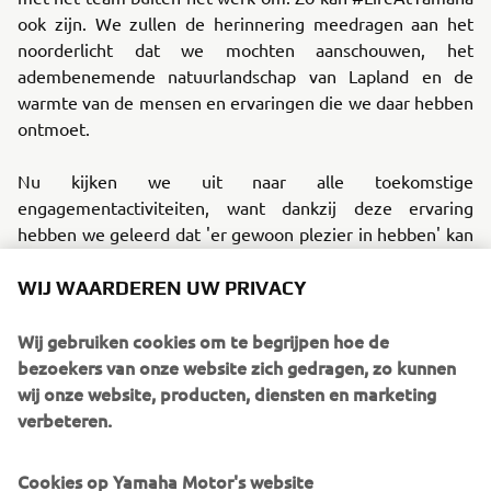
ook zijn. We zullen de herinnering meedragen aan het
noorderlicht dat we mochten aanschouwen, het
adembenemende natuurlandschap van Lapland en de
warmte van de mensen en ervaringen die we daar hebben
ontmoet.
Nu kijken we uit naar alle toekomstige
engagementactiviteiten, want dankzij deze ervaring
hebben we geleerd dat 'er gewoon plezier in hebben' kan
WIJ WAARDEREN UW PRIVACY
leiden tot een zeer lonend en onverwacht avontuur!
Wij gebruiken cookies om te begrijpen hoe de
Destination Yamaha Motor
bezoekers van onze website zich gedragen, zo kunnen
wij onze website, producten, diensten en marketing
verbeteren.
©Yamaha Motor Europe N.V. / Yamaha Motor Co., Ltd.
Cookies op Yamaha Motor's website
De informatie en/of afbeeldingen op deze webpagina's