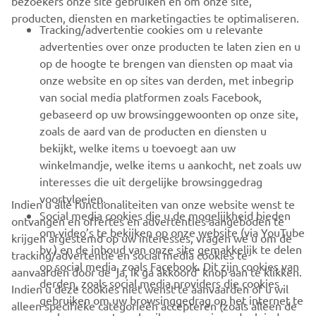
bezoekers onze site gebruiken en om onze site,
producten, diensten en marketingacties te optimaliseren.
BUSINESS
Tracking/advertentie cookies om u relevante
advertenties over onze producten te laten zien en u
MEER YAMAHA
op de hoogte te brengen van diensten op maat via
onze website en op sites van derden, met inbegrip
van social media platformen zoals Facebook,
SUPPORT
gebaseerd op uw browsinggewoonten op onze site,
zoals de aard van de producten en diensten u
bekijkt, welke items u toevoegt aan uw
NIEUWSBRIEF
winkelmandje, welke items u aankocht, net zoals uw
Wees de eerste die meer te weten komt over de nieuwste deals,
interesses die uit dergelijke browsinggedrag
speciale evenementen, nieuwe producten en nog veel meer
voortvloeien.
Indien u alle functionaliteiten van onze website wenst te
Social media cookies die u de mogelijkheid bieden
ontvangen en offertes en advertenties aangeboden te
om video’s te bekijken op onze website (via YouTube
krijgen afgestemd op uw interesses, vragen we u om de
bv.) en de inhoud van onze site gemakkelijk te delen
tracking/advertentie en social media cookies te
ABONNEREN
op social media, zoals Facebook. Dit zijn cookies van
aanvaarden door de ‘ja, ik ga akkoord’ knop aan te klikken.
derden, zoals social media providers die cookies
Indien u deze cookies niet wenst te aanvaarden of u wil
gebruiken om uw browsinggedrag op het internet te
Lees ons privacybeleid om te leren hoe we uw persoonlijke
alleen specifieke categorieën accepteren (zoals alleen de