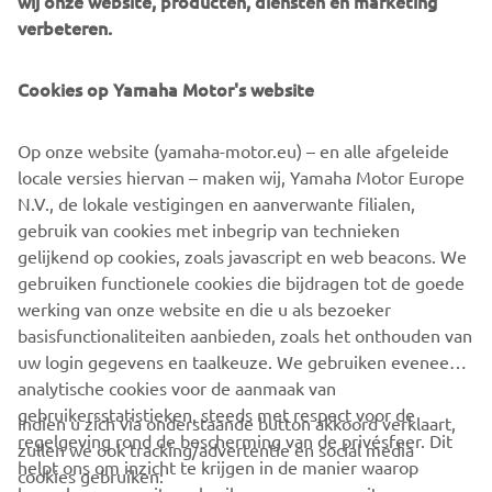
wij onze website, producten, diensten en marketing
BEKIJK HIER DE VIDEO VAN DEZE
verbeteren.
BIJZONDERE DAG:
Cookies op Yamaha Motor's website
Op onze website (yamaha-motor.eu) – en alle afgeleide
locale versies hiervan – maken wij, Yamaha Motor Europe
N.V., de lokale vestigingen en aanverwante filialen,
gebruik van cookies met inbegrip van technieken
gelijkend op cookies, zoals javascript en web beacons. We
gebruiken functionele cookies die bijdragen tot de goede
werking van onze website en die u als bezoeker
basisfunctionaliteiten aanbieden, zoals het onthouden van
uw login gegevens en taalkeuze. We gebruiken eveneens
analytische cookies voor de aanmaak van
gebruikersstatistieken, steeds met respect voor de
Indien u zich via onderstaande button akkoord verklaart,
regelgeving rond de bescherming van de privésfeer. Dit
zullen we ook tracking/advertentie en social media
CORPORATE
helpt ons om inzicht te krijgen in de manier waarop
cookies gebruiken: