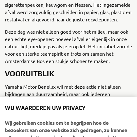
sigarettenpeuken, kauwgom en flessen. Het ingezamelde
afval werd zorgvuldig gescheiden in papier, glas, plastic en
restafval en afgevoerd naar de juiste recyclepunten.
Deze dag was niet alleen goed voor het milieu, maar ook
een echte eye-opener: hoeveel afval er eigenlijk in onze
natuur ligt, merk je pas als je erop let. Het initiatief zorgde
voor een sterke teamspirit en trots om samen het
Amsterdamse Bos een stukje schoner te maken.
VOORUITBLIK
Yamaha Motor Benelux wil met deze actie niet alleen
bijdragen aan duurzaamheid, maar ook iedereen
inspireren om soortgelijke activiteiten te organiseren.En
WIJ WAARDEREN UW PRIVACY
dit is nog maar het begin: er zijn al plannen voor nieuwe
duurzame teamactiviteiten in het komende jaar!
Wij gebruiken cookies om te begrijpen hoe de
bezoekers van onze website zich gedragen, zo kunnen