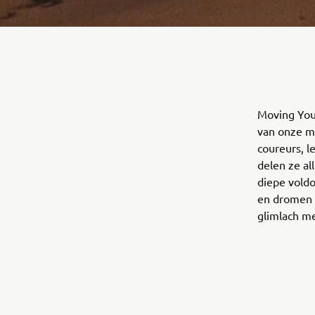
Moving You 
van onze m
coureurs, l
delen ze al
diepe vold
en dromen 
glimlach me