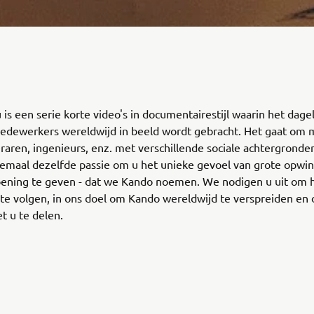
is een serie korte video's in documentairestijl waarin het dagel
edewerkers wereldwijd in beeld wordt gebracht. Het gaat om 
eraren, ingenieurs, enz. met verschillende sociale achtergronde
lemaal dezelfde passie om u het unieke gevoel van grote opwi
oening te geven - dat we Kando noemen. We nodigen u uit om 
te volgen, in ons doel om Kando wereldwijd te verspreiden en
t u te delen.