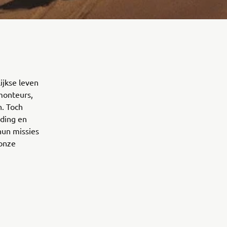
ijkse leven
monteurs,
n. Toch
nding en
hun missies
 onze