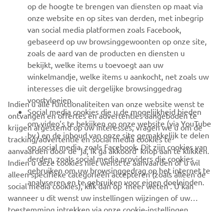
MEER YAMAHA
op de hoogte te brengen van diensten op maat via
onze website en op sites van derden, met inbegrip
van social media platformen zoals Facebook,
SUPPORT
gebaseerd op uw browsinggewoonten op onze site,
zoals de aard van de producten en diensten u
bekijkt, welke items u toevoegt aan uw
NIEUWSBRIEF
winkelmandje, welke items u aankocht, net zoals uw
Wees de eerste die meer te weten komt over de nieuwste deals,
interesses die uit dergelijke browsinggedrag
speciale evenementen, nieuwe producten en nog veel meer
voortvloeien.
Indien u alle functionaliteiten van onze website wenst te
Social media cookies die u de mogelijkheid bieden
ontvangen en offertes en advertenties aangeboden te
om video’s te bekijken op onze website (via YouTube
krijgen afgestemd op uw interesses, vragen we u om de
bv.) en de inhoud van onze site gemakkelijk te delen
tracking/advertentie en social media cookies te
ABONNEREN
op social media, zoals Facebook. Dit zijn cookies van
aanvaarden door de ‘ja, ik ga akkoord’ knop aan te klikken.
derden, zoals social media providers die cookies
Indien u deze cookies niet wenst te aanvaarden of u wil
gebruiken om uw browsinggedrag op het internet te
Lees ons privacybeleid om te leren hoe we uw persoonlijke
alleen specifieke categorieën accepteren (zoals alleen de
analyseren en te gebruiken voor eigen doeleinden.
gegevens verwerken:
Privacyverklaring
social media cookies), klik dan op ‘meer weten’. U kan
wanneer u dit wenst uw instellingen wijzingen of uw
toestemming intrekken via onze cookie-instellingen.
Belgium (Dutch)