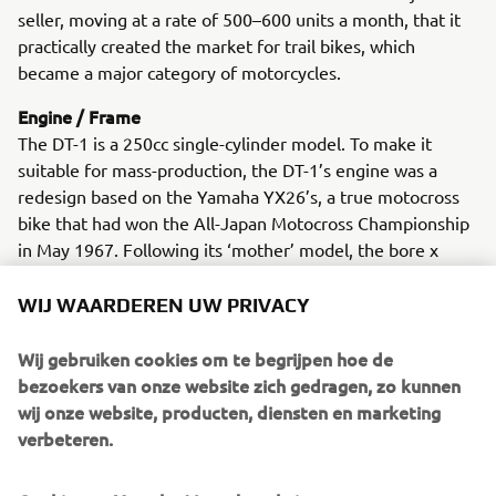
seller, moving at a rate of 500–600 units a month, that it
practically created the market for trail bikes, which
became a major category of motorcycles.
Engine / Frame
The DT-1 is a 250cc single-cylinder model. To make it
suitable for mass-production, the DT-1’s engine was a
redesign based on the Yamaha YX26’s, a true motocross
bike that had won the All-Japan Motocross Championship
in May 1967. Following its ‘mother’ model, the bore x
stroke of the DT-1 was the same 70 mm × 64 mm. High-
tensile steel pipe was used for the frame, as well as a
WIJ WAARDEREN UW PRIVACY
robust chassis strong enough for a production model.
Wij gebruiken cookies om te begrijpen hoe de
bezoekers van onze website zich gedragen, zo kunnen
wij onze website, producten, diensten en marketing
verbeteren.
1970 XS-1