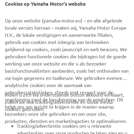
Cookies op Yamaha Motor's website
©Yamaha Motor Europe N.V. / Yamaha Motor Co., Ltd.
Op onze website (yamaha-motor.eu) – en alle afgeleide
locale versies hiervan – maken wij, Yamaha Motor Europe
The information and/or imagery on these webpages may
N.V., de lokale vestigingen en aanverwante filialen,
never be used for commercial or non-commercial
gebruik van cookies met inbegrip van technieken
purposes without the explicit written consent of Yamaha
gelijkend op cookies, zoals javascript en web beacons. We
Motor Europe N.V. and/or Yamaha Motor Co., Ltd.
gebruiken functionele cookies die bijdragen tot de goede
Always ride in a safe manner and obey all local road laws.
werking van onze website en die u als bezoeker
basisfunctionaliteiten aanbieden, zoals het onthouden van
uw login gegevens en taalkeuze. We gebruiken eveneens
analytische cookies voor de aanmaak van
gebruikersstatistieken, steeds met respect voor de
Indien u zich via onderstaande button akkoord verklaart,
regelgeving rond de bescherming van de privésfeer. Dit
zullen we ook tracking/advertentie en social media
CORPORATE
helpt ons om inzicht te krijgen in de manier waarop
cookies gebruiken:
bezoekers onze site gebruiken en om onze site,
producten, diensten en marketingacties te optimaliseren.
BUSINESS
Tracking/advertentie cookies om u relevante
advertenties over onze producten te laten zien en u