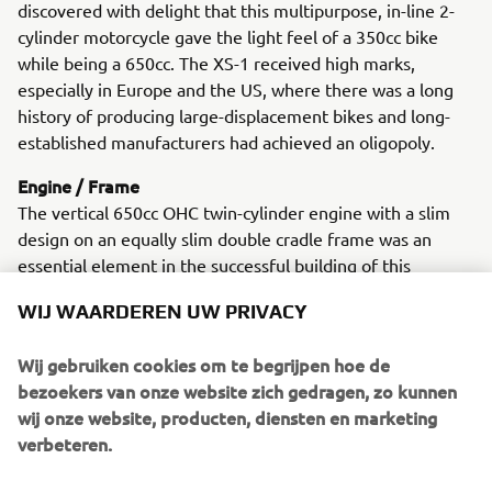
discovered with delight that this multipurpose, in-line 2-
cylinder motorcycle gave the light feel of a 350cc bike
while being a 650cc. The XS-1 received high marks,
especially in Europe and the US, where there was a long
history of producing large-displacement bikes and long-
established manufacturers had achieved an oligopoly.
Engine / Frame
The vertical 650cc OHC twin-cylinder engine with a slim
design on an equally slim double cradle frame was an
essential element in the successful building of this
“lightweight, slim and compact big-displacement sports
WIJ WAARDEREN UW PRIVACY
model” that excited many motorcycle customers.
Wij gebruiken cookies om te begrijpen hoe de
bezoekers van onze website zich gedragen, zo kunnen
wij onze website, producten, diensten en marketing
1973 RD350
verbeteren.