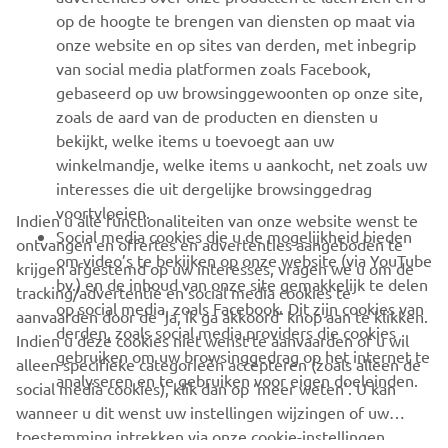
MEER YAMAHA
op de hoogte te brengen van diensten op maat via
onze website en op sites van derden, met inbegrip
van social media platformen zoals Facebook,
SUPPORT
gebaseerd op uw browsinggewoonten op onze site,
zoals de aard van de producten en diensten u
bekijkt, welke items u toevoegt aan uw
NIEUWSBRIEF
winkelmandje, welke items u aankocht, net zoals uw
Wees de eerste die meer te weten komt over de nieuwste deals,
interesses die uit dergelijke browsinggedrag
speciale evenementen, nieuwe producten en nog veel meer
voortvloeien.
Indien u alle functionaliteiten van onze website wenst te
Social media cookies die u de mogelijkheid bieden
ontvangen en offertes en advertenties aangeboden te
om video’s te bekijken op onze website (via YouTube
krijgen afgestemd op uw interesses, vragen we u om de
bv.) en de inhoud van onze site gemakkelijk te delen
tracking/advertentie en social media cookies te
ABONNEREN
op social media, zoals Facebook. Dit zijn cookies van
aanvaarden door de ‘ja, ik ga akkoord’ knop aan te klikken.
derden, zoals social media providers die cookies
Indien u deze cookies niet wenst te aanvaarden of u wil
gebruiken om uw browsinggedrag op het internet te
Lees ons privacybeleid om te leren hoe we uw persoonlijke
alleen specifieke categorieën accepteren (zoals alleen de
analyseren en te gebruiken voor eigen doeleinden.
gegevens verwerken:
Privacyverklaring
social media cookies), klik dan op ‘meer weten’. U kan
wanneer u dit wenst uw instellingen wijzingen of uw
toestemming intrekken via onze cookie-instellingen.
Belgium (Dutch)