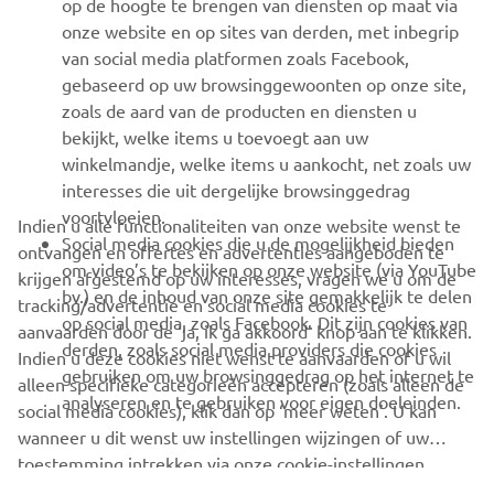
op de hoogte te brengen van diensten op maat via
onze website en op sites van derden, met inbegrip
van social media platformen zoals Facebook,
SUPPORT
gebaseerd op uw browsinggewoonten op onze site,
zoals de aard van de producten en diensten u
bekijkt, welke items u toevoegt aan uw
NIEUWSBRIEF
winkelmandje, welke items u aankocht, net zoals uw
Wees de eerste die meer te weten komt over de nieuwste deals,
interesses die uit dergelijke browsinggedrag
speciale evenementen, nieuwe producten en nog veel meer
voortvloeien.
Indien u alle functionaliteiten van onze website wenst te
Social media cookies die u de mogelijkheid bieden
ontvangen en offertes en advertenties aangeboden te
om video’s te bekijken op onze website (via YouTube
krijgen afgestemd op uw interesses, vragen we u om de
bv.) en de inhoud van onze site gemakkelijk te delen
tracking/advertentie en social media cookies te
ABONNEREN
op social media, zoals Facebook. Dit zijn cookies van
aanvaarden door de ‘ja, ik ga akkoord’ knop aan te klikken.
derden, zoals social media providers die cookies
Indien u deze cookies niet wenst te aanvaarden of u wil
gebruiken om uw browsinggedrag op het internet te
Lees ons privacybeleid om te leren hoe we uw persoonlijke
alleen specifieke categorieën accepteren (zoals alleen de
analyseren en te gebruiken voor eigen doeleinden.
gegevens verwerken:
Privacyverklaring
social media cookies), klik dan op ‘meer weten’. U kan
wanneer u dit wenst uw instellingen wijzingen of uw
toestemming intrekken via onze cookie-instellingen.
Belgium (Dutch)
Gelieve deze
Cookie Policy
te lezen om meer te