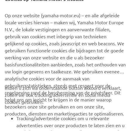
©Yamaha Motor Europe N.V. / Yamaha Motor Co., Ltd.
Op onze website (yamaha-motor.eu) – en alle afgeleide
locale versies hiervan – maken wij, Yamaha Motor Europe
The information and/or imagery on these webpages may
N.V., de lokale vestigingen en aanverwante filialen,
never be used for commercial or non-commercial
gebruik van cookies met inbegrip van technieken
purposes without the explicit written consent of Yamaha
gelijkend op cookies, zoals javascript en web beacons. We
Motor Europe N.V. and/or Yamaha Motor Co., Ltd.
gebruiken functionele cookies die bijdragen tot de goede
Always ride in a safe manner and obey all local road laws.
werking van onze website en die u als bezoeker
basisfunctionaliteiten aanbieden, zoals het onthouden van
uw login gegevens en taalkeuze. We gebruiken eveneens
analytische cookies voor de aanmaak van
gebruikersstatistieken, steeds met respect voor de
Indien u zich via onderstaande button akkoord verklaart,
regelgeving rond de bescherming van de privésfeer. Dit
zullen we ook tracking/advertentie en social media
CORPORATE
helpt ons om inzicht te krijgen in de manier waarop
cookies gebruiken:
bezoekers onze site gebruiken en om onze site,
producten, diensten en marketingacties te optimaliseren.
BUSINESS
Tracking/advertentie cookies om u relevante
advertenties over onze producten te laten zien en u
MEER YAMAHA