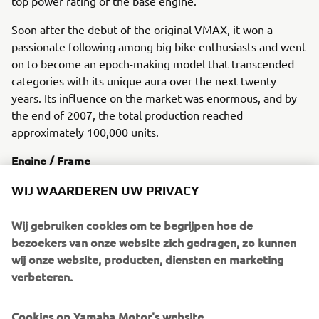
top power rating of the base engine.
Soon after the debut of the original VMAX, it won a
passionate following among big bike enthusiasts and went
on to become an epoch-making model that transcended
categories with its unique aura over the next twenty
years. Its influence on the market was enormous, and by
the end of 2007, the total production reached
approximately 100,000 units.
Engine / Frame
This machine had a 4-stroke, DOHC, 4-valve, V4 engine
WIJ WAARDEREN UW PRIVACY
and a cast aluminium frame.
Wij gebruiken cookies om te begrijpen hoe de
bezoekers van onze website zich gedragen, zo kunnen
wij onze website, producten, diensten en marketing
1987 BW’S ORIGINAL
verbeteren.
Cookies op Yamaha Motor's website