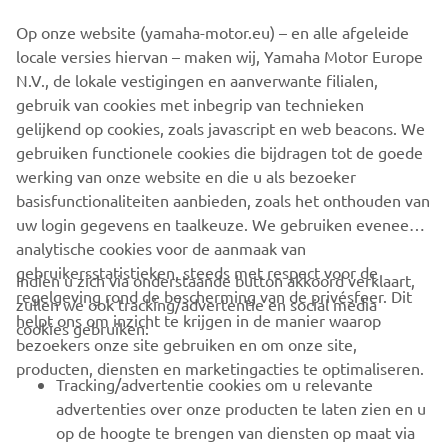
©Yamaha Motor Europe N.V. / Yamaha Motor Co., Ltd.
Op onze website (yamaha-motor.eu) – en alle afgeleide
locale versies hiervan – maken wij, Yamaha Motor Europe
The information and/or imagery on these webpages may
N.V., de lokale vestigingen en aanverwante filialen,
never be used for commercial or non-commercial
gebruik van cookies met inbegrip van technieken
purposes without the explicit written consent of Yamaha
gelijkend op cookies, zoals javascript en web beacons. We
Motor Europe N.V. and/or Yamaha Motor Co., Ltd.
gebruiken functionele cookies die bijdragen tot de goede
Always ride in a safe manner and obey all local road laws.
werking van onze website en die u als bezoeker
basisfunctionaliteiten aanbieden, zoals het onthouden van
uw login gegevens en taalkeuze. We gebruiken eveneens
analytische cookies voor de aanmaak van
gebruikersstatistieken, steeds met respect voor de
Indien u zich via onderstaande button akkoord verklaart,
regelgeving rond de bescherming van de privésfeer. Dit
zullen we ook tracking/advertentie en social media
CORPORATE
helpt ons om inzicht te krijgen in de manier waarop
cookies gebruiken:
bezoekers onze site gebruiken en om onze site,
producten, diensten en marketingacties te optimaliseren.
BUSINESS
Tracking/advertentie cookies om u relevante
advertenties over onze producten te laten zien en u
MEER YAMAHA
op de hoogte te brengen van diensten op maat via