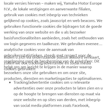
locale versies hiervan – maken wij, Yamaha Motor Europe
The information and/or imagery on these webpages may
N.V., de lokale vestigingen en aanverwante filialen,
never be used for commercial or non-commercial
gebruik van cookies met inbegrip van technieken
purposes without the explicit written consent of Yamaha
gelijkend op cookies, zoals javascript en web beacons. We
Motor Europe N.V. and/or Yamaha Motor Co., Ltd.
gebruiken functionele cookies die bijdragen tot de goede
Always ride in a safe manner and obey all local road laws.
werking van onze website en die u als bezoeker
basisfunctionaliteiten aanbieden, zoals het onthouden van
uw login gegevens en taalkeuze. We gebruiken eveneens
analytische cookies voor de aanmaak van
gebruikersstatistieken, steeds met respect voor de
Indien u zich via onderstaande button akkoord verklaart,
regelgeving rond de bescherming van de privésfeer. Dit
zullen we ook tracking/advertentie en social media
CORPORATE
helpt ons om inzicht te krijgen in de manier waarop
cookies gebruiken:
bezoekers onze site gebruiken en om onze site,
producten, diensten en marketingacties te optimaliseren.
BUSINESS
Tracking/advertentie cookies om u relevante
advertenties over onze producten te laten zien en u
MEER YAMAHA
op de hoogte te brengen van diensten op maat via
onze website en op sites van derden, met inbegrip
van social media platformen zoals Facebook,
SUPPORT