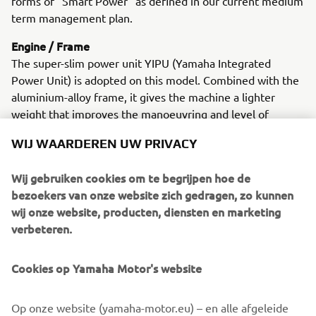
forms of "Smart Power" as defined in our current medium
term management plan.
Engine / Frame
The super-slim power unit YIPU (Yamaha Integrated
Power Unit) is adopted on this model. Combined with the
aluminium-alloy frame, it gives the machine a lighter
weight that improves the manoeuvring and level of
comfort. The slim chassis and design also provide an
WIJ WAARDEREN UW PRIVACY
aesthetic lightness.
Wij gebruiken cookies om te begrijpen hoe de
bezoekers van onze website zich gedragen, zo kunnen
wij onze website, producten, diensten en marketing
2014 MT-09
verbeteren.
Cookies op Yamaha Motor's website
©Yamaha Motor Europe N.V. / Yamaha Motor Co., Ltd.
Op onze website (yamaha-motor.eu) – en alle afgeleide