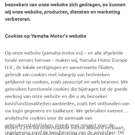
bezoekers van onze website zich gedragen, zo kunnen
of peak power. To cope with the higher power, this R1 model
wij onze website, producten, diensten en marketing
was the first Yamaha motorcycle to use fracture-split (FS)
verbeteren.
connecting rods. The fuel-injection system featured sub-
throttle valves. For the first time a production motorcycle was
Cookies op Yamaha Motor's website
achieving the 1:1 power-to-weight ratio, thanks to the
performance delivered by the completely new power train.
Op onze website (yamaha-motor.eu) – en alle afgeleide
Engine: 998cc, inline-four, 20 valves, DOHC
locale versies hiervan – maken wij, Yamaha Motor Europe
Max. power: 172 PS @ 12.500 rpm
N.V., de lokale vestigingen en aanverwante filialen,
Vehicle weight: 172 kg (dry)
gebruik van cookies met inbegrip van technieken
gelijkend op cookies, zoals javascript en web beacons. We
gebruiken functionele cookies die bijdragen tot de goede
werking van onze website en die u als bezoeker
basisfunctionaliteiten aanbieden, zoals het onthouden van
1
/
13
uw login gegevens en taalkeuze. We gebruiken eveneens
analytische cookies voor de aanmaak van
gebruikersstatistieken, steeds met respect voor de
Indien u zich via onderstaande button akkoord verklaart,
regelgeving rond de bescherming van de privésfeer. Dit
zullen we ook tracking/advertentie en social media