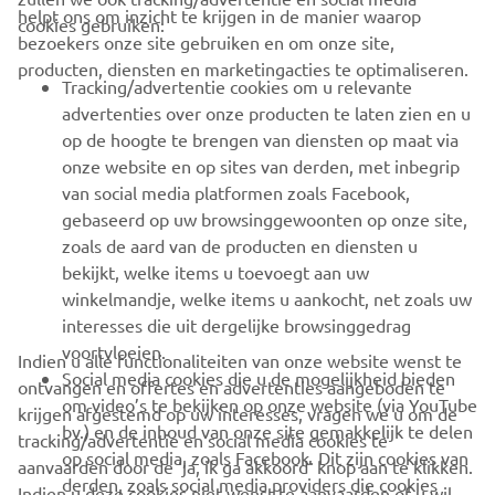
CORPORATE
helpt ons om inzicht te krijgen in de manier waarop
cookies gebruiken:
bezoekers onze site gebruiken en om onze site,
producten, diensten en marketingacties te optimaliseren.
BUSINESS
Tracking/advertentie cookies om u relevante
advertenties over onze producten te laten zien en u
MEER YAMAHA
op de hoogte te brengen van diensten op maat via
onze website en op sites van derden, met inbegrip
van social media platformen zoals Facebook,
SUPPORT
gebaseerd op uw browsinggewoonten op onze site,
zoals de aard van de producten en diensten u
bekijkt, welke items u toevoegt aan uw
NIEUWSBRIEF
winkelmandje, welke items u aankocht, net zoals uw
Wees de eerste die meer te weten komt over de nieuwste deals,
interesses die uit dergelijke browsinggedrag
speciale evenementen, nieuwe producten en nog veel meer
voortvloeien.
Indien u alle functionaliteiten van onze website wenst te
Social media cookies die u de mogelijkheid bieden
ontvangen en offertes en advertenties aangeboden te
om video’s te bekijken op onze website (via YouTube
krijgen afgestemd op uw interesses, vragen we u om de
bv.) en de inhoud van onze site gemakkelijk te delen
tracking/advertentie en social media cookies te
ABONNEREN
op social media, zoals Facebook. Dit zijn cookies van
aanvaarden door de ‘ja, ik ga akkoord’ knop aan te klikken.
derden, zoals social media providers die cookies
Indien u deze cookies niet wenst te aanvaarden of u wil