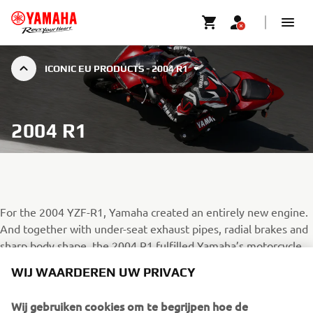
ICONIC EU PRODUCTS - 2004 R1
2004 R1
For the 2004 YZF-R1, Yamaha created an entirely new engine.
And together with under-seat exhaust pipes, radial brakes and
sharp body shape, the 2004 R1 fulfilled Yamaha’s motorcycle
development ideal at the time of “exciting performance and
WIJ WAARDEREN UW PRIVACY
stylish design”. The engine featured a bigger bore and shorter
stroke specification, and a closed-deck cylinder design to help
Wij gebruiken cookies om te begrijpen hoe de
achieve its higher 12.4:1 compression ratio and 20PS increase