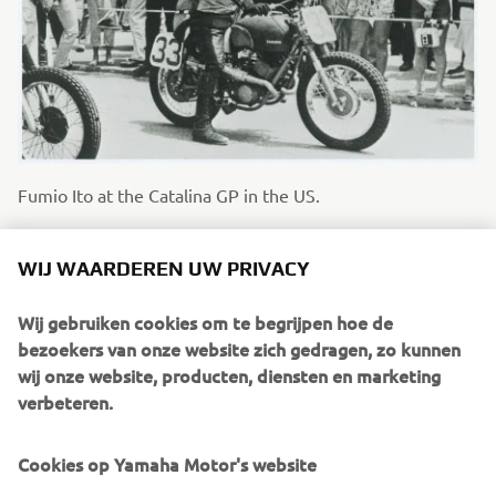
Fumio Ito at the Catalina GP in the US.
1960 - 1969
WIJ WAARDEREN UW PRIVACY
Wij gebruiken cookies om te begrijpen hoe de
bezoekers van onze website zich gedragen, zo kunnen
wij onze website, producten, diensten en marketing
Source information and imagery:
verbeteren.
Spirit of Challenge – Sixty Years of Racing Success by
Yamaha Motor Co., Ltd.
Cookies op Yamaha Motor's website