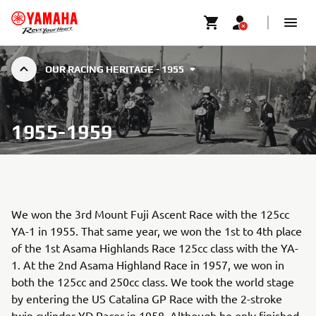
OUR RACING HERITAGE - 1955
1955-1959
We won the 3rd Mount Fuji Ascent Race with the 125cc
YA-1 in 1955. That same year, we won the 1st to 4th place
of the 1st Asama Highlands Race 125cc class with the YA-
1. At the 2nd Asama Highland Race in 1957, we won in
both the 125cc and 250cc class. We took the world stage
by entering the US Catalina GP Race with the 2-stroke
twin cylinder YD Racer in 1958. Although he only finished