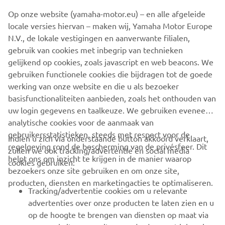
©Yamaha Motor Europe N.V. / Yamaha Motor Co., Ltd.
Op onze website (yamaha-motor.eu) – en alle afgeleide
locale versies hiervan – maken wij, Yamaha Motor Europe
The information and/or imagery on these webpages may
N.V., de lokale vestigingen en aanverwante filialen,
never be used for commercial or non-commercial
gebruik van cookies met inbegrip van technieken
purposes without the explicit written consent of Yamaha
gelijkend op cookies, zoals javascript en web beacons. We
Motor Europe N.V. and/or Yamaha Motor Co., Ltd.
gebruiken functionele cookies die bijdragen tot de goede
Always ride in a safe manner and obey all local road laws.
werking van onze website en die u als bezoeker
basisfunctionaliteiten aanbieden, zoals het onthouden van
uw login gegevens en taalkeuze. We gebruiken eveneens
analytische cookies voor de aanmaak van
gebruikersstatistieken, steeds met respect voor de
Indien u zich via onderstaande button akkoord verklaart,
regelgeving rond de bescherming van de privésfeer. Dit
zullen we ook tracking/advertentie en social media
CORPORATE
helpt ons om inzicht te krijgen in de manier waarop
cookies gebruiken:
bezoekers onze site gebruiken en om onze site,
producten, diensten en marketingacties te optimaliseren.
BUSINESS
Tracking/advertentie cookies om u relevante
advertenties over onze producten te laten zien en u
MEER YAMAHA
op de hoogte te brengen van diensten op maat via