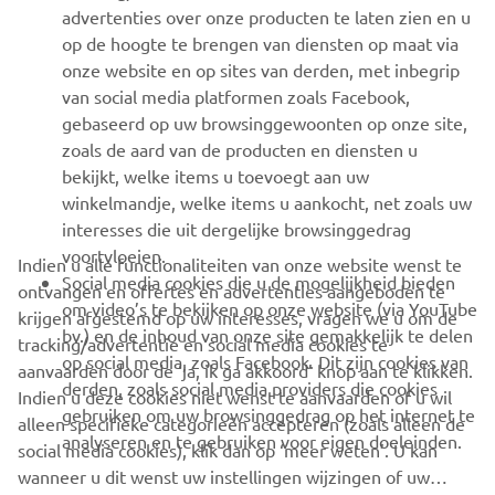
advertenties over onze producten te laten zien en u
MEER YAMAHA
op de hoogte te brengen van diensten op maat via
onze website en op sites van derden, met inbegrip
van social media platformen zoals Facebook,
SUPPORT
gebaseerd op uw browsinggewoonten op onze site,
zoals de aard van de producten en diensten u
bekijkt, welke items u toevoegt aan uw
NIEUWSBRIEF
winkelmandje, welke items u aankocht, net zoals uw
Wees de eerste die meer te weten komt over de nieuwste deals,
interesses die uit dergelijke browsinggedrag
speciale evenementen, nieuwe producten en nog veel meer
voortvloeien.
Indien u alle functionaliteiten van onze website wenst te
Social media cookies die u de mogelijkheid bieden
ontvangen en offertes en advertenties aangeboden te
om video’s te bekijken op onze website (via YouTube
krijgen afgestemd op uw interesses, vragen we u om de
bv.) en de inhoud van onze site gemakkelijk te delen
tracking/advertentie en social media cookies te
ABONNEREN
op social media, zoals Facebook. Dit zijn cookies van
aanvaarden door de ‘ja, ik ga akkoord’ knop aan te klikken.
derden, zoals social media providers die cookies
Indien u deze cookies niet wenst te aanvaarden of u wil
gebruiken om uw browsinggedrag op het internet te
Lees ons privacybeleid om te leren hoe we uw persoonlijke
alleen specifieke categorieën accepteren (zoals alleen de
analyseren en te gebruiken voor eigen doeleinden.
gegevens verwerken:
Privacyverklaring
social media cookies), klik dan op ‘meer weten’. U kan
wanneer u dit wenst uw instellingen wijzingen of uw
Belgium (Dutch)
toestemming intrekken via onze cookie-instellingen.