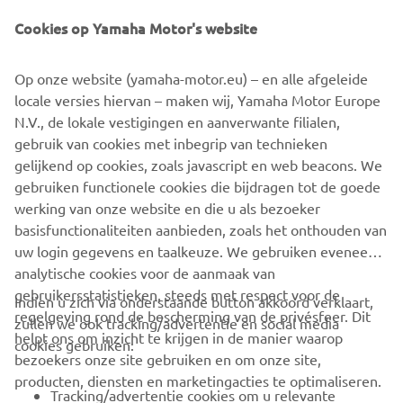
Cookies op Yamaha Motor's website
Op onze website (yamaha-motor.eu) – en alle afgeleide
locale versies hiervan – maken wij, Yamaha Motor Europe
N.V., de lokale vestigingen en aanverwante filialen,
gebruik van cookies met inbegrip van technieken
gelijkend op cookies, zoals javascript en web beacons. We
Maatschappelijk verantwoord ondernemen bevorderen
gebruiken functionele cookies die bijdragen tot de goede
Ontdek meer
werking van onze website en die u als bezoeker
basisfunctionaliteiten aanbieden, zoals het onthouden van
uw login gegevens en taalkeuze. We gebruiken eveneens
analytische cookies voor de aanmaak van
gebruikersstatistieken, steeds met respect voor de
Indien u zich via onderstaande button akkoord verklaart,
regelgeving rond de bescherming van de privésfeer. Dit
zullen we ook tracking/advertentie en social media
CORPORATE
helpt ons om inzicht te krijgen in de manier waarop
cookies gebruiken:
bezoekers onze site gebruiken en om onze site,
producten, diensten en marketingacties te optimaliseren.
BUSINESS
Tracking/advertentie cookies om u relevante