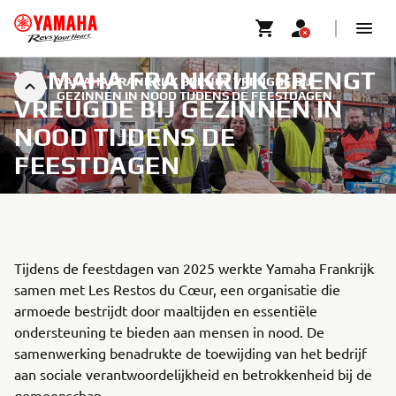
YAMAHA FRANKRIJK BRENGT
YAMAHA FRANKRIJK BRENGT VREUGDE BIJ
GEZINNEN IN NOOD TIJDENS DE FEESTDAGEN
VREUGDE BIJ GEZINNEN IN
NOOD TIJDENS DE
FEESTDAGEN
Tijdens de feestdagen van 2025 werkte Yamaha Frankrijk
samen met Les Restos du Cœur, een organisatie die
armoede bestrijdt door maaltijden en essentiële
ondersteuning te bieden aan mensen in nood. De
samenwerking benadrukte de toewijding van het bedrijf
aan sociale verantwoordelijkheid en betrokkenheid bij de
gemeenschap.