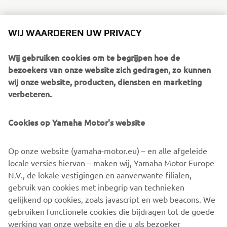
WIJ WAARDEREN UW PRIVACY
1
/
14
Wij gebruiken cookies om te begrijpen hoe de
bezoekers van onze website zich gedragen, zo kunnen
wij onze website, producten, diensten en marketing
VERDER LEZEN
verbeteren.
Cookies op Yamaha Motor's website
Op onze website (yamaha-motor.eu) – en alle afgeleide
locale versies hiervan – maken wij, Yamaha Motor Europe
N.V., de lokale vestigingen en aanverwante filialen,
gebruik van cookies met inbegrip van technieken
gelijkend op cookies, zoals javascript en web beacons. We
Maatschappelijk verantwoord ondernemen bevorderen
gebruiken functionele cookies die bijdragen tot de goede
Ontdek meer
werking van onze website en die u als bezoeker