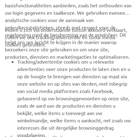
basisfunctionaliteiten aanbieden, zoals het onthouden van
uw login gegevens en taalkeuze. We gebruiken eveneens
analytische cookies voor de aanmaak van
gebruikersstatistieken, steeds met respect voor de
Indien u zich via onderstaande button akkoord verklaart,
regelgeving rond de bescherming van de privésfeer. Dit
zullen we ook tracking/advertentie en social media
CORPORATE
helpt ons om inzicht te krijgen in de manier waarop
cookies gebruiken:
bezoekers onze site gebruiken en om onze site,
producten, diensten en marketingacties te optimaliseren.
BUSINESS
Tracking/advertentie cookies om u relevante
advertenties over onze producten te laten zien en u
MEER YAMAHA
op de hoogte te brengen van diensten op maat via
onze website en op sites van derden, met inbegrip
van social media platformen zoals Facebook,
SUPPORT
gebaseerd op uw browsinggewoonten op onze site,
zoals de aard van de producten en diensten u
bekijkt, welke items u toevoegt aan uw
NIEUWSBRIEF
winkelmandje, welke items u aankocht, net zoals uw
Wees de eerste die meer te weten komt over de nieuwste deals,
interesses die uit dergelijke browsinggedrag
speciale evenementen, nieuwe producten en nog veel meer
voortvloeien.
Indien u alle functionaliteiten van onze website wenst te