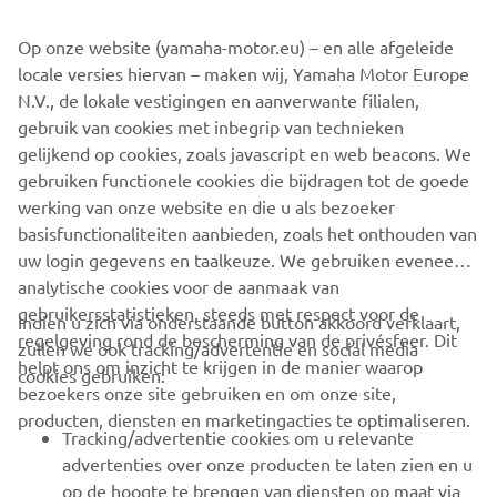
Ons merk
Op onze website (yamaha-motor.eu) – en alle afgeleide
Ontdek meer
locale versies hiervan – maken wij, Yamaha Motor Europe
N.V., de lokale vestigingen en aanverwante filialen,
gebruik van cookies met inbegrip van technieken
gelijkend op cookies, zoals javascript en web beacons. We
gebruiken functionele cookies die bijdragen tot de goede
werking van onze website en die u als bezoeker
basisfunctionaliteiten aanbieden, zoals het onthouden van
uw login gegevens en taalkeuze. We gebruiken eveneens
analytische cookies voor de aanmaak van
gebruikersstatistieken, steeds met respect voor de
Indien u zich via onderstaande button akkoord verklaart,
regelgeving rond de bescherming van de privésfeer. Dit
zullen we ook tracking/advertentie en social media
helpt ons om inzicht te krijgen in de manier waarop
cookies gebruiken:
Onze geschiedenis
bezoekers onze site gebruiken en om onze site,
Ontdek meer
producten, diensten en marketingacties te optimaliseren.
Tracking/advertentie cookies om u relevante
advertenties over onze producten te laten zien en u
op de hoogte te brengen van diensten op maat via