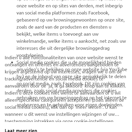
onze website en op sites van derden, met inbegrip
van social media platformen zoals Facebook,
gebaseerd op uw browsinggewoonten op onze site,
zoals de aard van de producten en diensten u
bekijkt, welke items u toevoegt aan uw
winkelmandje, welke items u aankocht, net zoals uw
interesses die uit dergelijke browsinggedrag
voortvloeien.
Indien u alle functionaliteiten van onze website wenst te
Social media cookies die u de mogelijkheid bieden
Onze organisatie
ontvangen en offertes en advertenties aangeboden te
om video’s te bekijken op onze website (via YouTube
krijgen afgestemd op uw interesses, vragen we u om de
Ontdek meer
bv.) en de inhoud van onze site gemakkelijk te delen
tracking/advertentie en social media cookies te
op social media, zoals Facebook. Dit zijn cookies van
aanvaarden door de ‘ja, ik ga akkoord’ knop aan te klikken.
derden, zoals social media providers die cookies
Indien u deze cookies niet wenst te aanvaarden of u wil
gebruiken om uw browsinggedrag op het internet te
alleen specifieke categorieën accepteren (zoals alleen de
analyseren en te gebruiken voor eigen doeleinden.
social media cookies), klik dan op ‘meer weten’. U kan
wanneer u dit wenst uw instellingen wijzingen of uw
CORPORATE
toestemming intrekken via onze cookie-instellingen.
Gelieve deze
Cookie Policy
te lezen om meer te
Laat meer zien