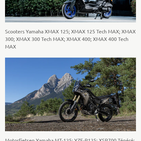
Scooters Yamaha XMAX 125; XMAX 125 Tech MAX; XMAX
300; XMAX 300 Tech MAX; XMAX 400; XMAX 400 Tech
MAX
Motorfietsen Yamaha MT-125; YZF-R125; XSR700 Ténéré;