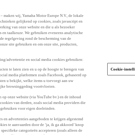
n – maken wij, Yamaha Motor Europe N.V., de lokale
echnieken gelijkend op cookies, zoals javascript en
erking van onze website en die u als bezoeker
s en taalkeuze. We gebruiken eveneens analytische
r de regelgeving rond de bescherming van de
 onze site gebruiken en om onze site, producten,
king/advertentie en social media cookies gebruiken:
cten te laten zien en u op de hoogte te brengen van
Cookie-instel
social media platformen zoals Facebook, gebaseerd op
ten u bekijkt, welke items u toevoegt aan uw
lijke browsinggedrag voortvloeien.
n op onze website (via YouTube bv.) en de inhoud
 cookies van derden, zoals social media providers die
 gebruiken voor eigen doeleinden.
tes en advertenties aangeboden te krijgen afgestemd
kies te aanvaarden door de ‘ja, ik ga akkoord’ knop
n specifieke categorieën accepteren (zoals alleen de