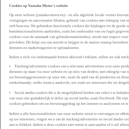
Cookies op Yamaha Motor's website
Op onze website (yamaha-motor.eu) – en alle afgeleide locale versies hierva
vestigingen en aanverwante filialen, gebruik van cookies met inbegrip van t
web beacons. We gebruiken functionele cookies die bijdragen tot de goede w
basisfunctionaliteiten aanbieden, zoals het onthouden van uw login gegeven
cookies voor de aanmaak van gebruikersstatistieken, steeds met respect voo
privésfeer. Dit helpt ons om inzicht te krijgen in de manier waarop bezoekers
diensten en marketingacties te optimaliseren.
Indien u zich via onderstaande button akkoord verklaart, zullen we ook trac
Tracking/advertentie cookies om u relevante advertenties over onze produ
diensten op maat via onze website en op sites van derden, met inbegrip van 
uw browsinggewoonten op onze site, zoals de aard van de producten en diens
winkelmandje, welke items u aankocht, net zoals uw interesses die uit derge
Social media cookies die u de mogelijkheid bieden om video’s te bekijke
van onze site gemakkelijk te delen op social media, zoals Facebook. Dit zijn
cookies gebruiken om uw browsinggedrag op het internet te analyseren en te
Indien u alle functionaliteiten van onze website wenst te ontvangen en offer
op uw interesses, vragen we u om de tracking/advertentie en social media coo
aan te klikken. Indien u deze cookies niet wenst te aanvaarden of u wil allee