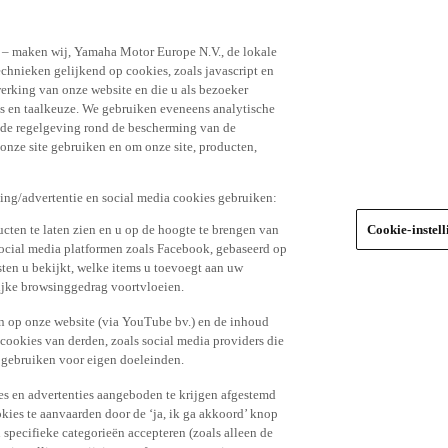
n – maken wij, Yamaha Motor Europe N.V., de lokale
echnieken gelijkend op cookies, zoals javascript en
erking van onze website en die u als bezoeker
s en taalkeuze. We gebruiken eveneens analytische
r de regelgeving rond de bescherming van de
 onze site gebruiken en om onze site, producten,
king/advertentie en social media cookies gebruiken:
cten te laten zien en u op de hoogte te brengen van
Cookie-instel
social media platformen zoals Facebook, gebaseerd op
ten u bekijkt, welke items u toevoegt aan uw
lijke browsinggedrag voortvloeien.
n op onze website (via YouTube bv.) en de inhoud
 cookies van derden, zoals social media providers die
 gebruiken voor eigen doeleinden.
tes en advertenties aangeboden te krijgen afgestemd
kies te aanvaarden door de ‘ja, ik ga akkoord’ knop
n specifieke categorieën accepteren (zoals alleen de