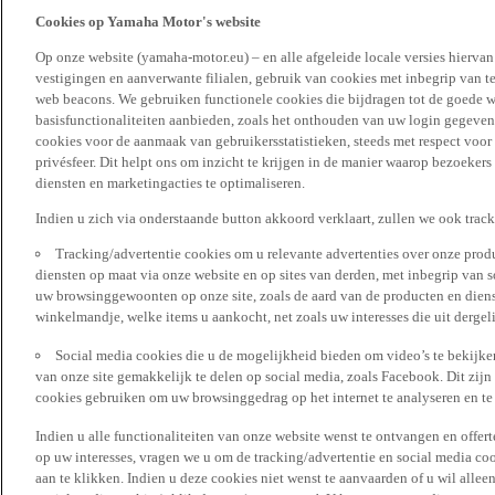
Cookies op Yamaha Motor's website
Op onze website (yamaha-motor.eu) – en alle afgeleide locale versies hierva
vestigingen en aanverwante filialen, gebruik van cookies met inbegrip van t
web beacons. We gebruiken functionele cookies die bijdragen tot de goede w
basisfunctionaliteiten aanbieden, zoals het onthouden van uw login gegeven
cookies voor de aanmaak van gebruikersstatistieken, steeds met respect voo
privésfeer. Dit helpt ons om inzicht te krijgen in de manier waarop bezoekers
diensten en marketingacties te optimaliseren.
Indien u zich via onderstaande button akkoord verklaart, zullen we ook trac
Tracking/advertentie cookies om u relevante advertenties over onze produ
diensten op maat via onze website en op sites van derden, met inbegrip van 
uw browsinggewoonten op onze site, zoals de aard van de producten en diens
winkelmandje, welke items u aankocht, net zoals uw interesses die uit derge
Social media cookies die u de mogelijkheid bieden om video’s te bekijke
van onze site gemakkelijk te delen op social media, zoals Facebook. Dit zijn
cookies gebruiken om uw browsinggedrag op het internet te analyseren en te
Indien u alle functionaliteiten van onze website wenst te ontvangen en offer
op uw interesses, vragen we u om de tracking/advertentie en social media coo
aan te klikken. Indien u deze cookies niet wenst te aanvaarden of u wil allee