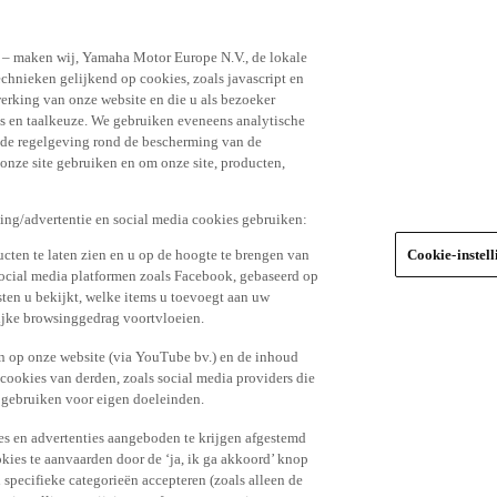
n – maken wij, Yamaha Motor Europe N.V., de lokale
echnieken gelijkend op cookies, zoals javascript en
erking van onze website en die u als bezoeker
s en taalkeuze. We gebruiken eveneens analytische
r de regelgeving rond de bescherming van de
 onze site gebruiken en om onze site, producten,
king/advertentie en social media cookies gebruiken:
cten te laten zien en u op de hoogte te brengen van
Cookie-instel
social media platformen zoals Facebook, gebaseerd op
ten u bekijkt, welke items u toevoegt aan uw
lijke browsinggedrag voortvloeien.
n op onze website (via YouTube bv.) en de inhoud
 cookies van derden, zoals social media providers die
 gebruiken voor eigen doeleinden.
tes en advertenties aangeboden te krijgen afgestemd
kies te aanvaarden door de ‘ja, ik ga akkoord’ knop
n specifieke categorieën accepteren (zoals alleen de