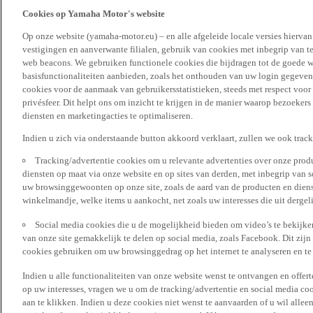
Cookies op Yamaha Motor's website
Op onze website (yamaha-motor.eu) – en alle afgeleide locale versies hierva
vestigingen en aanverwante filialen, gebruik van cookies met inbegrip van t
web beacons. We gebruiken functionele cookies die bijdragen tot de goede w
basisfunctionaliteiten aanbieden, zoals het onthouden van uw login gegeven
cookies voor de aanmaak van gebruikersstatistieken, steeds met respect voo
privésfeer. Dit helpt ons om inzicht te krijgen in de manier waarop bezoekers
diensten en marketingacties te optimaliseren.
Indien u zich via onderstaande button akkoord verklaart, zullen we ook trac
Tracking/advertentie cookies om u relevante advertenties over onze produ
diensten op maat via onze website en op sites van derden, met inbegrip van 
uw browsinggewoonten op onze site, zoals de aard van de producten en diens
winkelmandje, welke items u aankocht, net zoals uw interesses die uit derge
Social media cookies die u de mogelijkheid bieden om video’s te bekijke
van onze site gemakkelijk te delen op social media, zoals Facebook. Dit zijn
cookies gebruiken om uw browsinggedrag op het internet te analyseren en te
Indien u alle functionaliteiten van onze website wenst te ontvangen en offer
op uw interesses, vragen we u om de tracking/advertentie en social media coo
aan te klikken. Indien u deze cookies niet wenst te aanvaarden of u wil allee