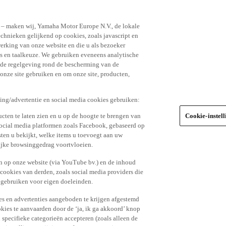
n – maken wij, Yamaha Motor Europe N.V., de lokale
echnieken gelijkend op cookies, zoals javascript en
erking van onze website en die u als bezoeker
s en taalkeuze. We gebruiken eveneens analytische
r de regelgeving rond de bescherming van de
 onze site gebruiken en om onze site, producten,
king/advertentie en social media cookies gebruiken:
cten te laten zien en u op de hoogte te brengen van
Cookie-instel
social media platformen zoals Facebook, gebaseerd op
ten u bekijkt, welke items u toevoegt aan uw
lijke browsinggedrag voortvloeien.
n op onze website (via YouTube bv.) en de inhoud
 cookies van derden, zoals social media providers die
 gebruiken voor eigen doeleinden.
tes en advertenties aangeboden te krijgen afgestemd
kies te aanvaarden door de ‘ja, ik ga akkoord’ knop
n specifieke categorieën accepteren (zoals alleen de