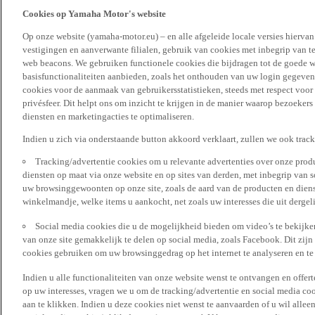
Cookies op Yamaha Motor's website
Op onze website (yamaha-motor.eu) – en alle afgeleide locale versies hierva
vestigingen en aanverwante filialen, gebruik van cookies met inbegrip van t
web beacons. We gebruiken functionele cookies die bijdragen tot de goede w
basisfunctionaliteiten aanbieden, zoals het onthouden van uw login gegeven
cookies voor de aanmaak van gebruikersstatistieken, steeds met respect voo
privésfeer. Dit helpt ons om inzicht te krijgen in de manier waarop bezoekers
diensten en marketingacties te optimaliseren.
Indien u zich via onderstaande button akkoord verklaart, zullen we ook trac
Tracking/advertentie cookies om u relevante advertenties over onze produ
diensten op maat via onze website en op sites van derden, met inbegrip van 
uw browsinggewoonten op onze site, zoals de aard van de producten en diens
winkelmandje, welke items u aankocht, net zoals uw interesses die uit derge
Social media cookies die u de mogelijkheid bieden om video’s te bekijke
van onze site gemakkelijk te delen op social media, zoals Facebook. Dit zijn
cookies gebruiken om uw browsinggedrag op het internet te analyseren en te
Indien u alle functionaliteiten van onze website wenst te ontvangen en offer
op uw interesses, vragen we u om de tracking/advertentie en social media coo
aan te klikken. Indien u deze cookies niet wenst te aanvaarden of u wil allee