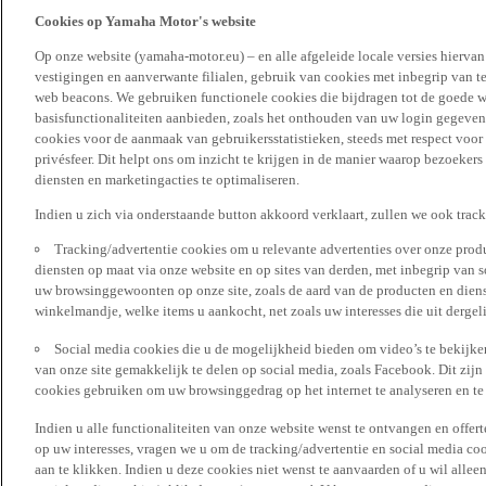
Cookies op Yamaha Motor's website
Op onze website (yamaha-motor.eu) – en alle afgeleide locale versies hierva
vestigingen en aanverwante filialen, gebruik van cookies met inbegrip van t
web beacons. We gebruiken functionele cookies die bijdragen tot de goede w
basisfunctionaliteiten aanbieden, zoals het onthouden van uw login gegeven
cookies voor de aanmaak van gebruikersstatistieken, steeds met respect voo
privésfeer. Dit helpt ons om inzicht te krijgen in de manier waarop bezoekers
diensten en marketingacties te optimaliseren.
Indien u zich via onderstaande button akkoord verklaart, zullen we ook trac
Tracking/advertentie cookies om u relevante advertenties over onze produ
diensten op maat via onze website en op sites van derden, met inbegrip van 
uw browsinggewoonten op onze site, zoals de aard van de producten en diens
winkelmandje, welke items u aankocht, net zoals uw interesses die uit derge
Social media cookies die u de mogelijkheid bieden om video’s te bekijke
van onze site gemakkelijk te delen op social media, zoals Facebook. Dit zijn
cookies gebruiken om uw browsinggedrag op het internet te analyseren en te
Indien u alle functionaliteiten van onze website wenst te ontvangen en offer
op uw interesses, vragen we u om de tracking/advertentie en social media coo
aan te klikken. Indien u deze cookies niet wenst te aanvaarden of u wil allee