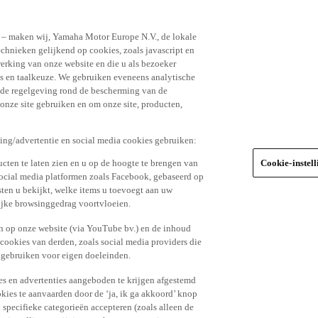
n – maken wij, Yamaha Motor Europe N.V., de lokale
echnieken gelijkend op cookies, zoals javascript en
erking van onze website en die u als bezoeker
s en taalkeuze. We gebruiken eveneens analytische
r de regelgeving rond de bescherming van de
 onze site gebruiken en om onze site, producten,
king/advertentie en social media cookies gebruiken:
cten te laten zien en u op de hoogte te brengen van
Cookie-instel
social media platformen zoals Facebook, gebaseerd op
ten u bekijkt, welke items u toevoegt aan uw
lijke browsinggedrag voortvloeien.
n op onze website (via YouTube bv.) en de inhoud
 cookies van derden, zoals social media providers die
 gebruiken voor eigen doeleinden.
tes en advertenties aangeboden te krijgen afgestemd
kies te aanvaarden door de ‘ja, ik ga akkoord’ knop
n specifieke categorieën accepteren (zoals alleen de