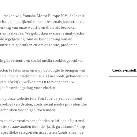
n – maken wij, Yamaha Motor Europe N.V., de lokale
echnieken gelijkend op cookies, zoals javascript en
erking van onze website en die u als bezoeker
s en taalkeuze. We gebruiken eveneens analytische
r de regelgeving rond de bescherming van de
 onze site gebruiken en om onze site, producten,
king/advertentie en social media cookies gebruiken:
cten te laten zien en u op de hoogte te brengen van
Cookie-instel
social media platformen zoals Facebook, gebaseerd op
ten u bekijkt, welke items u toevoegt aan uw
lijke browsinggedrag voortvloeien.
n op onze website (via YouTube bv.) en de inhoud
 cookies van derden, zoals social media providers die
 gebruiken voor eigen doeleinden.
tes en advertenties aangeboden te krijgen afgestemd
kies te aanvaarden door de ‘ja, ik ga akkoord’ knop
n specifieke categorieën accepteren (zoals alleen de