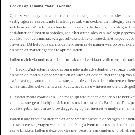
Cookies op Yamaha Motor's website
Op onze website (yamaha-motor.eu) – en alle afgeleide locale versies hierva
vestigingen en aanverwante filialen, gebruik van cookies met inbegrip van t
web beacons. We gebruiken functionele cookies die bijdragen tot de goede w
basisfunctionaliteiten aanbieden, zoals het onthouden van uw login gegeven
cookies voor de aanmaak van gebruikersstatistieken, steeds met respect voo
privésfeer. Dit helpt ons om inzicht te krijgen in de manier waarop bezoekers
diensten en marketingacties te optimaliseren.
Indien u zich via onderstaande button akkoord verklaart, zullen we ook trac
Tracking/advertentie cookies om u relevante advertenties over onze produ
diensten op maat via onze website en op sites van derden, met inbegrip van 
uw browsinggewoonten op onze site, zoals de aard van de producten en diens
winkelmandje, welke items u aankocht, net zoals uw interesses die uit derge
Social media cookies die u de mogelijkheid bieden om video’s te bekijke
van onze site gemakkelijk te delen op social media, zoals Facebook. Dit zijn
cookies gebruiken om uw browsinggedrag op het internet te analyseren en te
Indien u alle functionaliteiten van onze website wenst te ontvangen en offer
op uw interesses, vragen we u om de tracking/advertentie en social media coo
aan te klikken. Indien u deze cookies niet wenst te aanvaarden of u wil allee