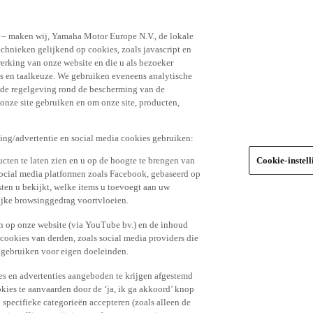
n – maken wij, Yamaha Motor Europe N.V., de lokale
echnieken gelijkend op cookies, zoals javascript en
erking van onze website en die u als bezoeker
s en taalkeuze. We gebruiken eveneens analytische
r de regelgeving rond de bescherming van de
 onze site gebruiken en om onze site, producten,
king/advertentie en social media cookies gebruiken:
cten te laten zien en u op de hoogte te brengen van
Cookie-instel
social media platformen zoals Facebook, gebaseerd op
ten u bekijkt, welke items u toevoegt aan uw
lijke browsinggedrag voortvloeien.
n op onze website (via YouTube bv.) en de inhoud
 cookies van derden, zoals social media providers die
 gebruiken voor eigen doeleinden.
tes en advertenties aangeboden te krijgen afgestemd
kies te aanvaarden door de ‘ja, ik ga akkoord’ knop
n specifieke categorieën accepteren (zoals alleen de