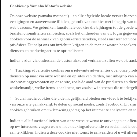
Cookies op Yamaha Motor's website
Op onze website (yamaha-motor.eu) – en alle afgeleide locale versies hierva
vestigingen en aanverwante filialen, gebruik van cookies met inbegrip van t
web beacons. We gebruiken functionele cookies die bijdragen tot de goede w
basisfunctionaliteiten aanbieden, zoals het onthouden van uw login gegeven
cookies voor de aanmaak van gebruikersstatistieken, steeds met respect voo
privésfeer. Dit helpt ons om inzicht te krijgen in de manier waarop bezoekers
diensten en marketingacties te optimaliseren.
Indien u zich via onderstaande button akkoord verklaart, zullen we ook trac
Tracking/advertentie cookies om u relevante advertenties over onze produ
diensten op maat via onze website en op sites van derden, met inbegrip van 
uw browsinggewoonten op onze site, zoals de aard van de producten en diens
winkelmandje, welke items u aankocht, net zoals uw interesses die uit derge
Social media cookies die u de mogelijkheid bieden om video’s te bekijke
van onze site gemakkelijk te delen op social media, zoals Facebook. Dit zijn
cookies gebruiken om uw browsinggedrag op het internet te analyseren en te
Indien u alle functionaliteiten van onze website wenst te ontvangen en offer
op uw interesses, vragen we u om de tracking/advertentie en social media coo
aan te klikken. Indien u deze cookies niet wenst te aanvaarden of u wil allee