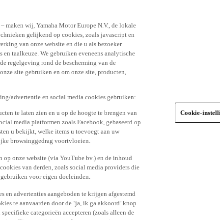
n – maken wij, Yamaha Motor Europe N.V., de lokale
echnieken gelijkend op cookies, zoals javascript en
erking van onze website en die u als bezoeker
s en taalkeuze. We gebruiken eveneens analytische
r de regelgeving rond de bescherming van de
 onze site gebruiken en om onze site, producten,
king/advertentie en social media cookies gebruiken:
cten te laten zien en u op de hoogte te brengen van
Cookie-instel
social media platformen zoals Facebook, gebaseerd op
ten u bekijkt, welke items u toevoegt aan uw
lijke browsinggedrag voortvloeien.
n op onze website (via YouTube bv.) en de inhoud
 cookies van derden, zoals social media providers die
 gebruiken voor eigen doeleinden.
tes en advertenties aangeboden te krijgen afgestemd
kies te aanvaarden door de ‘ja, ik ga akkoord’ knop
n specifieke categorieën accepteren (zoals alleen de