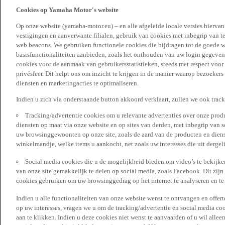
Cookies op Yamaha Motor's website
Op onze website (yamaha-motor.eu) – en alle afgeleide locale versies hierva
vestigingen en aanverwante filialen, gebruik van cookies met inbegrip van t
web beacons. We gebruiken functionele cookies die bijdragen tot de goede w
basisfunctionaliteiten aanbieden, zoals het onthouden van uw login gegeven
cookies voor de aanmaak van gebruikersstatistieken, steeds met respect voo
privésfeer. Dit helpt ons om inzicht te krijgen in de manier waarop bezoekers
diensten en marketingacties te optimaliseren.
Indien u zich via onderstaande button akkoord verklaart, zullen we ook trac
Tracking/advertentie cookies om u relevante advertenties over onze produ
diensten op maat via onze website en op sites van derden, met inbegrip van 
uw browsinggewoonten op onze site, zoals de aard van de producten en diens
winkelmandje, welke items u aankocht, net zoals uw interesses die uit derge
Social media cookies die u de mogelijkheid bieden om video’s te bekijke
van onze site gemakkelijk te delen op social media, zoals Facebook. Dit zijn
cookies gebruiken om uw browsinggedrag op het internet te analyseren en te
Indien u alle functionaliteiten van onze website wenst te ontvangen en offer
op uw interesses, vragen we u om de tracking/advertentie en social media coo
aan te klikken. Indien u deze cookies niet wenst te aanvaarden of u wil allee