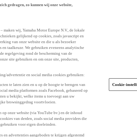
n – maken wij, Yamaha Motor Europe N.V., de lokale
echnieken gelijkend op cookies, zoals javascript en
erking van onze website en die u als bezoeker
s en taalkeuze. We gebruiken eveneens analytische
r de regelgeving rond de bescherming van de
 onze site gebruiken en om onze site, producten,
king/advertentie en social media cookies gebruiken:
cten te laten zien en u op de hoogte te brengen van
Cookie-instel
social media platformen zoals Facebook, gebaseerd op
ten u bekijkt, welke items u toevoegt aan uw
lijke browsinggedrag voortvloeien.
n op onze website (via YouTube bv.) en de inhoud
 cookies van derden, zoals social media providers die
 gebruiken voor eigen doeleinden.
tes en advertenties aangeboden te krijgen afgestemd
kies te aanvaarden door de ‘ja, ik ga akkoord’ knop