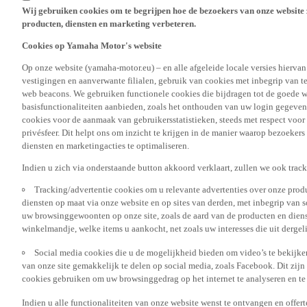
producten, diensten en marketing verbeteren.
Cookies op Yamaha Motor's website
Op onze website (yamaha-motor.eu) – en alle afgeleide locale versies hierva
vestigingen en aanverwante filialen, gebruik van cookies met inbegrip van t
web beacons. We gebruiken functionele cookies die bijdragen tot de goede w
basisfunctionaliteiten aanbieden, zoals het onthouden van uw login gegeven
cookies voor de aanmaak van gebruikersstatistieken, steeds met respect voo
privésfeer. Dit helpt ons om inzicht te krijgen in de manier waarop bezoekers
diensten en marketingacties te optimaliseren.
Indien u zich via onderstaande button akkoord verklaart, zullen we ook trac
Tracking/advertentie cookies om u relevante advertenties over onze produ
diensten op maat via onze website en op sites van derden, met inbegrip van 
uw browsinggewoonten op onze site, zoals de aard van de producten en diens
winkelmandje, welke items u aankocht, net zoals uw interesses die uit derge
Social media cookies die u de mogelijkheid bieden om video’s te bekijke
van onze site gemakkelijk te delen op social media, zoals Facebook. Dit zijn
cookies gebruiken om uw browsinggedrag op het internet te analyseren en te
Indien u alle functionaliteiten van onze website wenst te ontvangen en offer
op uw interesses, vragen we u om de tracking/advertentie en social media coo