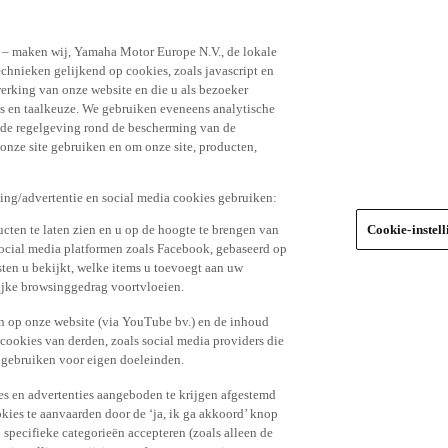
n – maken wij, Yamaha Motor Europe N.V., de lokale
echnieken gelijkend op cookies, zoals javascript en
erking van onze website en die u als bezoeker
s en taalkeuze. We gebruiken eveneens analytische
r de regelgeving rond de bescherming van de
 onze site gebruiken en om onze site, producten,
king/advertentie en social media cookies gebruiken:
cten te laten zien en u op de hoogte te brengen van
Cookie-instel
social media platformen zoals Facebook, gebaseerd op
ten u bekijkt, welke items u toevoegt aan uw
lijke browsinggedrag voortvloeien.
n op onze website (via YouTube bv.) en de inhoud
 cookies van derden, zoals social media providers die
 gebruiken voor eigen doeleinden.
tes en advertenties aangeboden te krijgen afgestemd
kies te aanvaarden door de ‘ja, ik ga akkoord’ knop
n specifieke categorieën accepteren (zoals alleen de