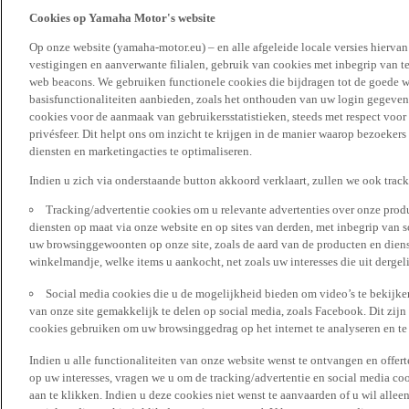
Cookies op Yamaha Motor's website
Op onze website (yamaha-motor.eu) – en alle afgeleide locale versies hierva
vestigingen en aanverwante filialen, gebruik van cookies met inbegrip van t
web beacons. We gebruiken functionele cookies die bijdragen tot de goede w
basisfunctionaliteiten aanbieden, zoals het onthouden van uw login gegeven
cookies voor de aanmaak van gebruikersstatistieken, steeds met respect voo
privésfeer. Dit helpt ons om inzicht te krijgen in de manier waarop bezoekers
diensten en marketingacties te optimaliseren.
Indien u zich via onderstaande button akkoord verklaart, zullen we ook trac
Tracking/advertentie cookies om u relevante advertenties over onze produ
diensten op maat via onze website en op sites van derden, met inbegrip van 
uw browsinggewoonten op onze site, zoals de aard van de producten en diens
winkelmandje, welke items u aankocht, net zoals uw interesses die uit derge
Social media cookies die u de mogelijkheid bieden om video’s te bekijke
van onze site gemakkelijk te delen op social media, zoals Facebook. Dit zijn
cookies gebruiken om uw browsinggedrag op het internet te analyseren en te
Indien u alle functionaliteiten van onze website wenst te ontvangen en offer
op uw interesses, vragen we u om de tracking/advertentie en social media coo
aan te klikken. Indien u deze cookies niet wenst te aanvaarden of u wil allee