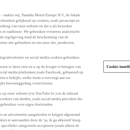
n – maken wij, Yamaha Motor Europe N.V., de lokale
echnieken gelijkend op cookies, zoals javascript en
erking van onze website en die u als bezoeker
s en taalkeuze. We gebruiken eveneens analytische
r de regelgeving rond de bescherming van de
 onze site gebruiken en om onze site, producten,
king/advertentie en social media cookies gebruiken:
cten te laten zien en u op de hoogte te brengen van
Cookie-instel
social media platformen zoals Facebook, gebaseerd op
ten u bekijkt, welke items u toevoegt aan uw
lijke browsinggedrag voortvloeien.
n op onze website (via YouTube bv.) en de inhoud
 cookies van derden, zoals social media providers die
 gebruiken voor eigen doeleinden.
tes en advertenties aangeboden te krijgen afgestemd
kies te aanvaarden door de ‘ja, ik ga akkoord’ knop
n specifieke categorieën accepteren (zoals alleen de