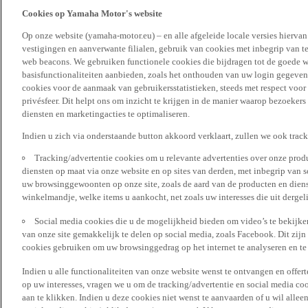
Cookies op Yamaha Motor's website
Op onze website (yamaha-motor.eu) – en alle afgeleide locale versies hierva
vestigingen en aanverwante filialen, gebruik van cookies met inbegrip van t
web beacons. We gebruiken functionele cookies die bijdragen tot de goede w
basisfunctionaliteiten aanbieden, zoals het onthouden van uw login gegeven
cookies voor de aanmaak van gebruikersstatistieken, steeds met respect voo
privésfeer. Dit helpt ons om inzicht te krijgen in de manier waarop bezoekers
diensten en marketingacties te optimaliseren.
Indien u zich via onderstaande button akkoord verklaart, zullen we ook trac
Tracking/advertentie cookies om u relevante advertenties over onze produ
diensten op maat via onze website en op sites van derden, met inbegrip van 
uw browsinggewoonten op onze site, zoals de aard van de producten en diens
winkelmandje, welke items u aankocht, net zoals uw interesses die uit derge
Social media cookies die u de mogelijkheid bieden om video’s te bekijke
van onze site gemakkelijk te delen op social media, zoals Facebook. Dit zijn
cookies gebruiken om uw browsinggedrag op het internet te analyseren en te
Indien u alle functionaliteiten van onze website wenst te ontvangen en offer
op uw interesses, vragen we u om de tracking/advertentie en social media coo
aan te klikken. Indien u deze cookies niet wenst te aanvaarden of u wil allee