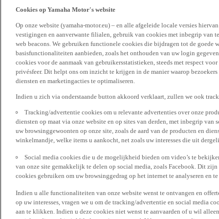
Cookies op Yamaha Motor's website
Op onze website (yamaha-motor.eu) – en alle afgeleide locale versies hierva
vestigingen en aanverwante filialen, gebruik van cookies met inbegrip van t
web beacons. We gebruiken functionele cookies die bijdragen tot de goede w
basisfunctionaliteiten aanbieden, zoals het onthouden van uw login gegeven
cookies voor de aanmaak van gebruikersstatistieken, steeds met respect voo
privésfeer. Dit helpt ons om inzicht te krijgen in de manier waarop bezoekers
diensten en marketingacties te optimaliseren.
Indien u zich via onderstaande button akkoord verklaart, zullen we ook trac
Tracking/advertentie cookies om u relevante advertenties over onze produ
diensten op maat via onze website en op sites van derden, met inbegrip van 
uw browsinggewoonten op onze site, zoals de aard van de producten en diens
winkelmandje, welke items u aankocht, net zoals uw interesses die uit derge
Social media cookies die u de mogelijkheid bieden om video’s te bekijke
van onze site gemakkelijk te delen op social media, zoals Facebook. Dit zijn
cookies gebruiken om uw browsinggedrag op het internet te analyseren en te
Indien u alle functionaliteiten van onze website wenst te ontvangen en offer
op uw interesses, vragen we u om de tracking/advertentie en social media coo
aan te klikken. Indien u deze cookies niet wenst te aanvaarden of u wil allee