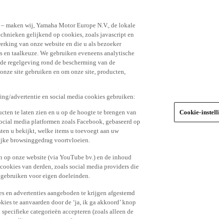
n – maken wij, Yamaha Motor Europe N.V., de lokale
echnieken gelijkend op cookies, zoals javascript en
erking van onze website en die u als bezoeker
s en taalkeuze. We gebruiken eveneens analytische
r de regelgeving rond de bescherming van de
 onze site gebruiken en om onze site, producten,
king/advertentie en social media cookies gebruiken:
cten te laten zien en u op de hoogte te brengen van
Cookie-instel
social media platformen zoals Facebook, gebaseerd op
ten u bekijkt, welke items u toevoegt aan uw
lijke browsinggedrag voortvloeien.
n op onze website (via YouTube bv.) en de inhoud
 cookies van derden, zoals social media providers die
 gebruiken voor eigen doeleinden.
tes en advertenties aangeboden te krijgen afgestemd
kies te aanvaarden door de ‘ja, ik ga akkoord’ knop
n specifieke categorieën accepteren (zoals alleen de