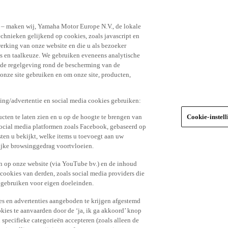
n – maken wij, Yamaha Motor Europe N.V., de lokale
echnieken gelijkend op cookies, zoals javascript en
erking van onze website en die u als bezoeker
s en taalkeuze. We gebruiken eveneens analytische
r de regelgeving rond de bescherming van de
 onze site gebruiken en om onze site, producten,
king/advertentie en social media cookies gebruiken:
cten te laten zien en u op de hoogte te brengen van
Cookie-instel
social media platformen zoals Facebook, gebaseerd op
ten u bekijkt, welke items u toevoegt aan uw
lijke browsinggedrag voortvloeien.
n op onze website (via YouTube bv.) en de inhoud
 cookies van derden, zoals social media providers die
 gebruiken voor eigen doeleinden.
tes en advertenties aangeboden te krijgen afgestemd
kies te aanvaarden door de ‘ja, ik ga akkoord’ knop
n specifieke categorieën accepteren (zoals alleen de