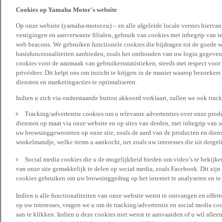
Cookies op Yamaha Motor's website
Op onze website (yamaha-motor.eu) – en alle afgeleide locale versies hierva
vestigingen en aanverwante filialen, gebruik van cookies met inbegrip van t
web beacons. We gebruiken functionele cookies die bijdragen tot de goede w
basisfunctionaliteiten aanbieden, zoals het onthouden van uw login gegeven
cookies voor de aanmaak van gebruikersstatistieken, steeds met respect voo
privésfeer. Dit helpt ons om inzicht te krijgen in de manier waarop bezoekers
diensten en marketingacties te optimaliseren.
Indien u zich via onderstaande button akkoord verklaart, zullen we ook trac
Tracking/advertentie cookies om u relevante advertenties over onze produ
diensten op maat via onze website en op sites van derden, met inbegrip van 
uw browsinggewoonten op onze site, zoals de aard van de producten en diens
winkelmandje, welke items u aankocht, net zoals uw interesses die uit derge
Social media cookies die u de mogelijkheid bieden om video’s te bekijke
van onze site gemakkelijk te delen op social media, zoals Facebook. Dit zijn
cookies gebruiken om uw browsinggedrag op het internet te analyseren en te
Indien u alle functionaliteiten van onze website wenst te ontvangen en offer
op uw interesses, vragen we u om de tracking/advertentie en social media coo
aan te klikken. Indien u deze cookies niet wenst te aanvaarden of u wil allee