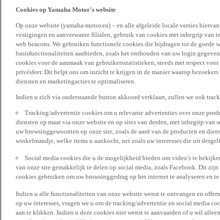
Cookies op Yamaha Motor's website
Op onze website (yamaha-motor.eu) – en alle afgeleide locale versies hierva
vestigingen en aanverwante filialen, gebruik van cookies met inbegrip van t
web beacons. We gebruiken functionele cookies die bijdragen tot de goede w
basisfunctionaliteiten aanbieden, zoals het onthouden van uw login gegeven
cookies voor de aanmaak van gebruikersstatistieken, steeds met respect voo
privésfeer. Dit helpt ons om inzicht te krijgen in de manier waarop bezoekers
diensten en marketingacties te optimaliseren.
Indien u zich via onderstaande button akkoord verklaart, zullen we ook trac
Tracking/advertentie cookies om u relevante advertenties over onze produ
diensten op maat via onze website en op sites van derden, met inbegrip van 
uw browsinggewoonten op onze site, zoals de aard van de producten en diens
winkelmandje, welke items u aankocht, net zoals uw interesses die uit derge
Social media cookies die u de mogelijkheid bieden om video’s te bekijke
van onze site gemakkelijk te delen op social media, zoals Facebook. Dit zijn
cookies gebruiken om uw browsinggedrag op het internet te analyseren en te
Indien u alle functionaliteiten van onze website wenst te ontvangen en offer
op uw interesses, vragen we u om de tracking/advertentie en social media coo
aan te klikken. Indien u deze cookies niet wenst te aanvaarden of u wil allee