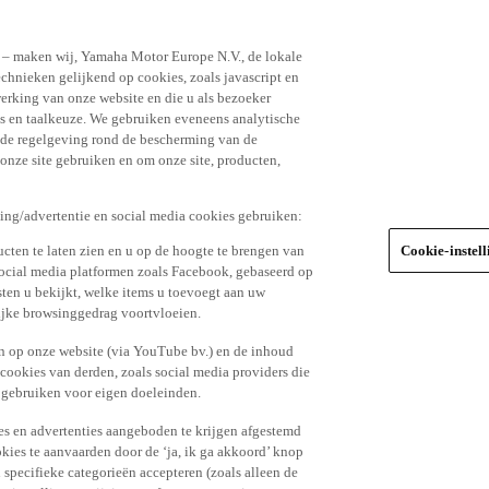
n – maken wij, Yamaha Motor Europe N.V., de lokale
echnieken gelijkend op cookies, zoals javascript en
erking van onze website en die u als bezoeker
s en taalkeuze. We gebruiken eveneens analytische
r de regelgeving rond de bescherming van de
 onze site gebruiken en om onze site, producten,
king/advertentie en social media cookies gebruiken:
cten te laten zien en u op de hoogte te brengen van
Cookie-instel
social media platformen zoals Facebook, gebaseerd op
ten u bekijkt, welke items u toevoegt aan uw
lijke browsinggedrag voortvloeien.
n op onze website (via YouTube bv.) en de inhoud
 cookies van derden, zoals social media providers die
 gebruiken voor eigen doeleinden.
tes en advertenties aangeboden te krijgen afgestemd
kies te aanvaarden door de ‘ja, ik ga akkoord’ knop
n specifieke categorieën accepteren (zoals alleen de