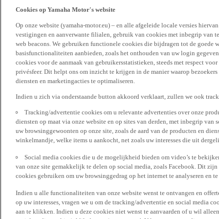
Cookies op Yamaha Motor's website
Op onze website (yamaha-motor.eu) – en alle afgeleide locale versies hierva
vestigingen en aanverwante filialen, gebruik van cookies met inbegrip van t
web beacons. We gebruiken functionele cookies die bijdragen tot de goede w
basisfunctionaliteiten aanbieden, zoals het onthouden van uw login gegeven
cookies voor de aanmaak van gebruikersstatistieken, steeds met respect voo
privésfeer. Dit helpt ons om inzicht te krijgen in de manier waarop bezoekers
diensten en marketingacties te optimaliseren.
Indien u zich via onderstaande button akkoord verklaart, zullen we ook trac
Tracking/advertentie cookies om u relevante advertenties over onze produ
diensten op maat via onze website en op sites van derden, met inbegrip van 
uw browsinggewoonten op onze site, zoals de aard van de producten en diens
winkelmandje, welke items u aankocht, net zoals uw interesses die uit derge
Social media cookies die u de mogelijkheid bieden om video’s te bekijke
van onze site gemakkelijk te delen op social media, zoals Facebook. Dit zijn
cookies gebruiken om uw browsinggedrag op het internet te analyseren en te
Indien u alle functionaliteiten van onze website wenst te ontvangen en offer
op uw interesses, vragen we u om de tracking/advertentie en social media coo
aan te klikken. Indien u deze cookies niet wenst te aanvaarden of u wil allee