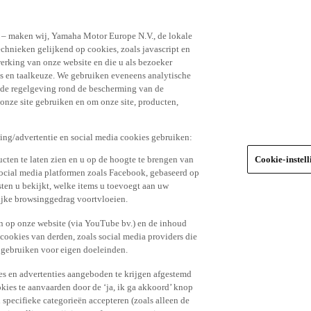
n – maken wij, Yamaha Motor Europe N.V., de lokale
echnieken gelijkend op cookies, zoals javascript en
erking van onze website en die u als bezoeker
s en taalkeuze. We gebruiken eveneens analytische
r de regelgeving rond de bescherming van de
 onze site gebruiken en om onze site, producten,
king/advertentie en social media cookies gebruiken:
cten te laten zien en u op de hoogte te brengen van
Cookie-instel
social media platformen zoals Facebook, gebaseerd op
ten u bekijkt, welke items u toevoegt aan uw
lijke browsinggedrag voortvloeien.
n op onze website (via YouTube bv.) en de inhoud
 cookies van derden, zoals social media providers die
 gebruiken voor eigen doeleinden.
tes en advertenties aangeboden te krijgen afgestemd
kies te aanvaarden door de ‘ja, ik ga akkoord’ knop
n specifieke categorieën accepteren (zoals alleen de