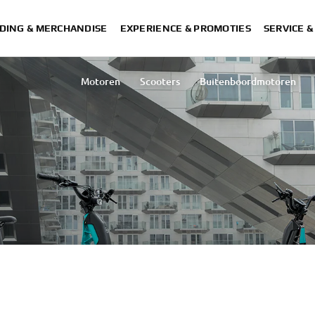
DING & MERCHANDISE
EXPERIENCE & PROMOTIES
SERVICE 
Motoren
Scooters
Buitenboordmotoren
Lichtgewicht voertuigen
Motoroliën
IRES