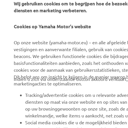
Wij gebruiken cookies om te begrijpen hoe de bezoeke
diensten en marketing verbeteren.
Cookies op Yamaha Motor's website
CORPORATE
BUSINESS
Op onze website (yamaha-motor.eu) – en alle afgeleide l
Over ons
eBike-systemen
vestigingen en aanverwante filialen, gebruik van cookies
Nieuws
Autoriteiten
beacons. We gebruiken functionele cookies die bijdrage
basisfunctionaliteiten aanbieden, zoals het onthouden 
Evenementen
Golfterreinen
cookies voor de aanmaak van gebruikersstatistieken, st
Pers
Eerstehulpverleners
Dit helpt ons om inzicht te krijgen in de manier waarop
Indien u zich via onderstaande button akkoord verklaart
marketingacties te optimaliseren.
Werken bij Yamaha
Rijscholen
Dealer worden
Robotics
Tracking/advertentie cookies om u relevante adver
diensten op maat via onze website en op sites van
Mensenrechtenbeleid
Partnerschappen
op uw browsinggewoonten op onze site, zoals de a
Basisbeleid inzake
Technische informatie
winkelmandje, welke items u aankocht, net zoals u
duurzaamheid
voor onafhankelijke
Social media cookies die u de mogelijkheid bieden