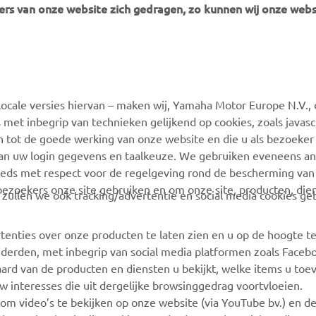
rs van onze website zich gedragen, zo kunnen wij onze webs
MEER YAMAHA
SUPPORT
ocale versies hiervan – maken wij, Yamaha Motor Europe N.V., 
MyYamaha
Webshop Support
 met inbegrip van technieken gelijkend op cookies, zoals javas
Yamaha Music
Onderdelen Catalogus
n tot de goede werking van onze website en die u als bezoeker
van uw login gegevens en taalkeuze. We gebruiken eveneens an
Yamaha Racing
Onderhoudsafspraak
eeds met respect voor de regelgeving rond de bescherming van 
maken
Yamaha Motor Global
 bezoekers onze site gebruiken en om onze site, producten, die
, zullen we ook tracking/advertentie en social media cookies ge
Vind een Yamaha-dealer
Mobiele apps
Beheer van
tenties over onze producten te laten zien en u op de hoogte t
Afvalbatterijen
 derden, met inbegrip van social media platformen zoals Faceb
ard van de producten en diensten u bekijkt, welke items u toe
w interesses die uit dergelijke browsinggedrag voortvloeien.
 om video’s te bekijken op onze website (via YouTube bv.) en d