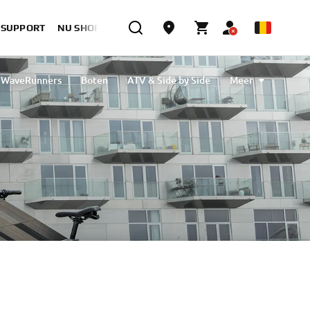
& SUPPORT
NU SHOPPEN
WaveRunners
Boten
ATV & Side by Side
Meer
Reiniging & bescherming
eBikes
Outlet