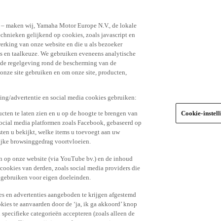
n – maken wij, Yamaha Motor Europe N.V., de lokale
echnieken gelijkend op cookies, zoals javascript en
erking van onze website en die u als bezoeker
s en taalkeuze. We gebruiken eveneens analytische
r de regelgeving rond de bescherming van de
 onze site gebruiken en om onze site, producten,
king/advertentie en social media cookies gebruiken:
cten te laten zien en u op de hoogte te brengen van
Cookie-instel
social media platformen zoals Facebook, gebaseerd op
ten u bekijkt, welke items u toevoegt aan uw
lijke browsinggedrag voortvloeien.
n op onze website (via YouTube bv.) en de inhoud
 cookies van derden, zoals social media providers die
 gebruiken voor eigen doeleinden.
tes en advertenties aangeboden te krijgen afgestemd
kies te aanvaarden door de ‘ja, ik ga akkoord’ knop
n specifieke categorieën accepteren (zoals alleen de