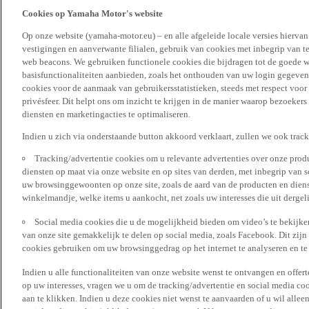
Cookies op Yamaha Motor's website
Op onze website (yamaha-motor.eu) – en alle afgeleide locale versies hierva
vestigingen en aanverwante filialen, gebruik van cookies met inbegrip van t
web beacons. We gebruiken functionele cookies die bijdragen tot de goede w
basisfunctionaliteiten aanbieden, zoals het onthouden van uw login gegeven
cookies voor de aanmaak van gebruikersstatistieken, steeds met respect voo
privésfeer. Dit helpt ons om inzicht te krijgen in de manier waarop bezoekers
diensten en marketingacties te optimaliseren.
Indien u zich via onderstaande button akkoord verklaart, zullen we ook trac
Tracking/advertentie cookies om u relevante advertenties over onze produ
diensten op maat via onze website en op sites van derden, met inbegrip van 
uw browsinggewoonten op onze site, zoals de aard van de producten en diens
winkelmandje, welke items u aankocht, net zoals uw interesses die uit derge
Social media cookies die u de mogelijkheid bieden om video’s te bekijke
van onze site gemakkelijk te delen op social media, zoals Facebook. Dit zijn
cookies gebruiken om uw browsinggedrag op het internet te analyseren en te
Indien u alle functionaliteiten van onze website wenst te ontvangen en offer
op uw interesses, vragen we u om de tracking/advertentie en social media coo
aan te klikken. Indien u deze cookies niet wenst te aanvaarden of u wil allee