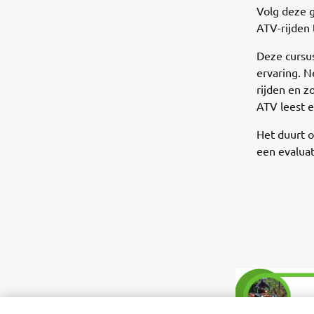
Volg deze g
ATV-rijden 
Deze cursus
ervaring. N
rijden en z
ATV leest 
Het duurt 
een evalua