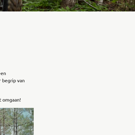
een
 begrip van
t omgaan!