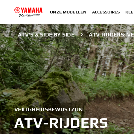
ONZE MODELLEN
ACCESSOIRES
KLE
ATV'S & SIDE BY SIDE
ATV-RIJDERS: V
VEILIGHEIDSBEWUSTZIJN
ATV-RIJDERS