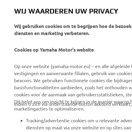
WIJ WAARDEREN UW PRIVACY
Wij gebruiken cookies om te begrijpen hoe de bezoeke
diensten en marketing verbeteren.
Cookies op Yamaha Motor's website
CORPORATE
BUSINESS
Op onze website (yamaha-motor.eu) – en alle afgeleide l
Over ons
eBike-systemen
vestigingen en aanverwante filialen, gebruik van cookies
Nieuws
Autoriteiten
beacons. We gebruiken functionele cookies die bijdrage
basisfunctionaliteiten aanbieden, zoals het onthouden 
Evenementen
Golfterreinen
cookies voor de aanmaak van gebruikersstatistieken, st
Pers
Eerstehulpverleners
Dit helpt ons om inzicht te krijgen in de manier waarop
Indien u zich via onderstaande button akkoord verklaart
marketingacties te optimaliseren.
Werken bij Yamaha
Rijscholen
Dealer worden
Robotics
Tracking/advertentie cookies om u relevante adver
diensten op maat via onze website en op sites van
Mensenrechtenbeleid
Partnerschappen