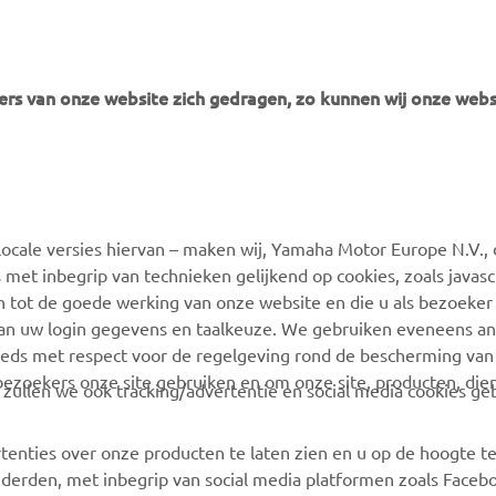
rs van onze website zich gedragen, zo kunnen wij onze webs
MEER YAMAHA
SUPPORT
ocale versies hiervan – maken wij, Yamaha Motor Europe N.V., 
MyYamaha
Webshop Support
 met inbegrip van technieken gelijkend op cookies, zoals javas
Yamaha Music
Onderdelen Catalogus
n tot de goede werking van onze website en die u als bezoeker
van uw login gegevens en taalkeuze. We gebruiken eveneens an
Yamaha Racing
Onderhoudsafspraak
eeds met respect voor de regelgeving rond de bescherming van 
maken
Yamaha Motor Global
 bezoekers onze site gebruiken en om onze site, producten, die
, zullen we ook tracking/advertentie en social media cookies ge
Vind een Yamaha-dealer
Mobiele apps
Beheer van
tenties over onze producten te laten zien en u op de hoogte t
Afvalbatterijen
 derden, met inbegrip van social media platformen zoals Faceb