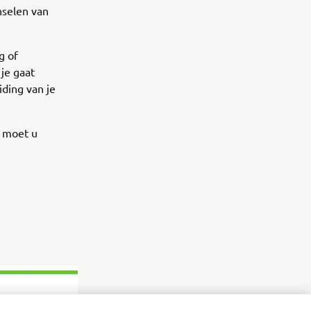
nselen van
g of
je gaat
iding van je
d moet u