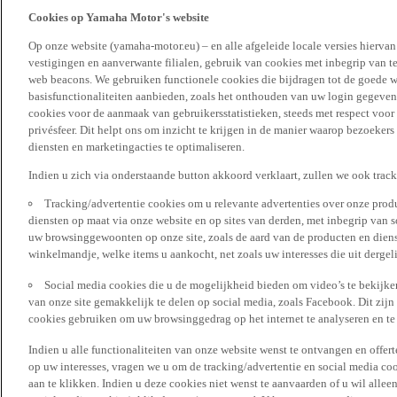
Cookies op Yamaha Motor's website
Op onze website (yamaha-motor.eu) – en alle afgeleide locale versies hierva
vestigingen en aanverwante filialen, gebruik van cookies met inbegrip van t
web beacons. We gebruiken functionele cookies die bijdragen tot de goede w
basisfunctionaliteiten aanbieden, zoals het onthouden van uw login gegeven
cookies voor de aanmaak van gebruikersstatistieken, steeds met respect voo
privésfeer. Dit helpt ons om inzicht te krijgen in de manier waarop bezoekers
diensten en marketingacties te optimaliseren.
Indien u zich via onderstaande button akkoord verklaart, zullen we ook trac
Tracking/advertentie cookies om u relevante advertenties over onze produ
diensten op maat via onze website en op sites van derden, met inbegrip van 
uw browsinggewoonten op onze site, zoals de aard van de producten en diens
winkelmandje, welke items u aankocht, net zoals uw interesses die uit derge
Social media cookies die u de mogelijkheid bieden om video’s te bekijke
van onze site gemakkelijk te delen op social media, zoals Facebook. Dit zijn
cookies gebruiken om uw browsinggedrag op het internet te analyseren en te
Indien u alle functionaliteiten van onze website wenst te ontvangen en offer
op uw interesses, vragen we u om de tracking/advertentie en social media coo
aan te klikken. Indien u deze cookies niet wenst te aanvaarden of u wil allee