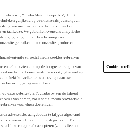
n – maken wij, Yamaha Motor Europe N.V., de lokale
echnieken gelijkend op cookies, zoals javascript en
erking van onze website en die u als bezoeker
s en taalkeuze. We gebruiken eveneens analytische
r de regelgeving rond de bescherming van de
 onze site gebruiken en om onze site, producten,
king/advertentie en social media cookies gebruiken:
cten te laten zien en u op de hoogte te brengen van
Cookie-instel
social media platformen zoals Facebook, gebaseerd op
ten u bekijkt, welke items u toevoegt aan uw
lijke browsinggedrag voortvloeien.
n op onze website (via YouTube bv.) en de inhoud
 cookies van derden, zoals social media providers die
 gebruiken voor eigen doeleinden.
tes en advertenties aangeboden te krijgen afgestemd
kies te aanvaarden door de ‘ja, ik ga akkoord’ knop
n specifieke categorieën accepteren (zoals alleen de