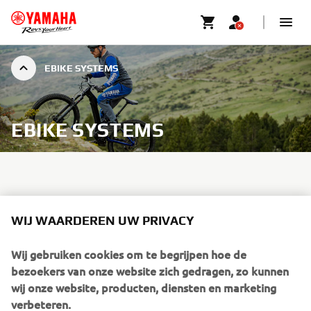
EBIKE SYSTEMS
EBIKE SYSTEMS
YAMAHA-
WIJ WAARDEREN UW PRIVACY
TRAPONDERSTEUNINGSSYSTEEM
VOOR ELEKTRISCHE FIETS
Wij gebruiken cookies om te begrijpen hoe de
bezoekers van onze website zich gedragen, zo kunnen
Yamaha ontwikkelt al meer dan drie decennia innovatieve
wij onze website, producten, diensten en marketing
eBike-systemen en heeft zich ontwikkeld van een pionier op
verbeteren.