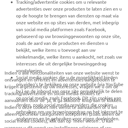
Tracking/advertentie cookies om u relevante
advertenties over onze producten te laten zien en u
MEER YAMAHA
op de hoogte te brengen van diensten op maat via
onze website en op sites van derden, met inbegrip
van social media platformen zoals Facebook,
SUPPORT
gebaseerd op uw browsinggewoonten op onze site,
zoals de aard van de producten en diensten u
bekijkt, welke items u toevoegt aan uw
NIEUWSBRIEF
winkelmandje, welke items u aankocht, net zoals uw
Wees de eerste die meer te weten komt over de nieuwste deals,
interesses die uit dergelijke browsinggedrag
speciale evenementen, nieuwe producten en nog veel meer
voortvloeien.
Indien u alle functionaliteiten van onze website wenst te
Social media cookies die u de mogelijkheid bieden
ontvangen en offertes en advertenties aangeboden te
om video’s te bekijken op onze website (via YouTube
krijgen afgestemd op uw interesses, vragen we u om de
bv.) en de inhoud van onze site gemakkelijk te delen
tracking/advertentie en social media cookies te
ABONNEREN
op social media, zoals Facebook. Dit zijn cookies van
aanvaarden door de ‘ja, ik ga akkoord’ knop aan te klikken.
derden, zoals social media providers die cookies
Indien u deze cookies niet wenst te aanvaarden of u wil
gebruiken om uw browsinggedrag op het internet te
Lees ons privacybeleid om te leren hoe we uw persoonlijke
alleen specifieke categorieën accepteren (zoals alleen de
analyseren en te gebruiken voor eigen doeleinden.
gegevens verwerken:
Privacyverklaring
social media cookies), klik dan op ‘meer weten’. U kan
wanneer u dit wenst uw instellingen wijzingen of uw