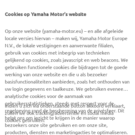
het gebied van eBike-technologie tot een van de meest
gevestigde, ervaren en gerespecteerde merken in de branche.
Cookies op Yamaha Motor's website
Yamaha is nu het voorkeursmerk voor Europese eBike-
fabrikanten en biedt het meest geavanceerde assortiment
eersteklas eBike-systemen op de markt. Of u nu een eBike
Op onze website (yamaha-motor.eu) – en alle afgeleide
ontwerpt voor slimme forenzen, trailblazers of wegrijders, wij
locale versies hiervan – maken wij, Yamaha Motor Europe
hebben een aandrijfsysteem dat het plezier van de berijder
N.V., de lokale vestigingen en aanverwante filialen,
van uw eBike vergroot en hun ervaring naar een nieuw niveau
gebruik van cookies met inbegrip van technieken
tilt.
gelijkend op cookies, zoals javascript en web beacons. We
gebruiken functionele cookies die bijdragen tot de goede
GET IN TOUCH WITH US
werking van onze website en die u als bezoeker
basisfunctionaliteiten aanbieden, zoals het onthouden van
uw login gegevens en taalkeuze. We gebruiken eveneens
analytische cookies voor de aanmaak van
gebruikersstatistieken, steeds met respect voor de
Indien u zich via onderstaande button akkoord verklaart,
regelgeving rond de bescherming van de privésfeer. Dit
zullen we ook tracking/advertentie en social media
CORPORATE
helpt ons om inzicht te krijgen in de manier waarop
cookies gebruiken:
bezoekers onze site gebruiken en om onze site,
producten, diensten en marketingacties te optimaliseren.
BUSINESS