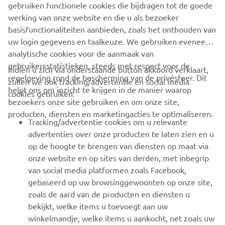
gebruiken functionele cookies die bijdragen tot de goede
Rear tyre
110/90-12
werking van onze website en die u als bezoeker
basisfunctionaliteiten aanbieden, zoals het onthouden van
uw login gegevens en taalkeuze. We gebruiken eveneens
analytische cookies voor de aanmaak van
gebruikersstatistieken, steeds met respect voor de
Indien u zich via onderstaande button akkoord verklaart,
regelgeving rond de bescherming van de privésfeer. Dit
zullen we ook tracking/advertentie en social media
CORPORATE
helpt ons om inzicht te krijgen in de manier waarop
cookies gebruiken:
bezoekers onze site gebruiken en om onze site,
producten, diensten en marketingacties te optimaliseren.
BUSINESS
Tracking/advertentie cookies om u relevante
advertenties over onze producten te laten zien en u
MEER YAMAHA
op de hoogte te brengen van diensten op maat via
onze website en op sites van derden, met inbegrip
van social media platformen zoals Facebook,
SUPPORT
gebaseerd op uw browsinggewoonten op onze site,
zoals de aard van de producten en diensten u
bekijkt, welke items u toevoegt aan uw
NIEUWSBRIEF
winkelmandje, welke items u aankocht, net zoals uw