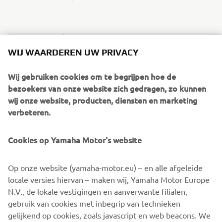
Chassis
WIJ WAARDEREN UW PRIVACY
Front
Wij gebruiken cookies om te begrijpen hoe de
suspension
Telescopic forks
bezoekers van onze website zich gedragen, zo kunnen
system
wij onze website, producten, diensten en marketing
verbeteren.
Rear
suspension
Unit Swing
system
Cookies op Yamaha Motor's website
Front
Dual Discs, Ø 220 mm
Op onze website (yamaha-motor.eu) – en alle afgeleide
brake
locale versies hiervan – maken wij, Yamaha Motor Europe
Rear brake
Hydraulic single disc, Ø 230 mm
N.V., de lokale vestigingen en aanverwante filialen,
gebruik van cookies met inbegrip van technieken
Front tyre
90/80-14
gelijkend op cookies, zoals javascript en web beacons. We