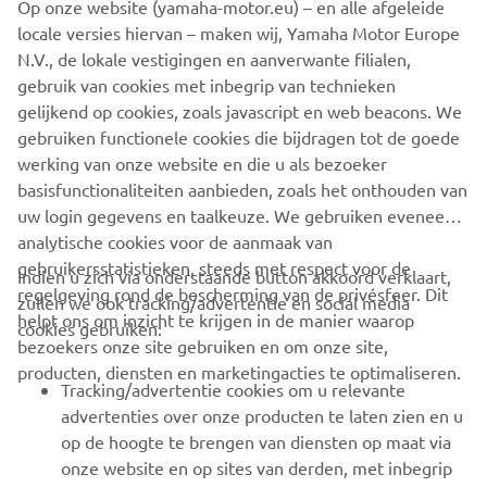
Wahlerstr. 10
Op onze website (yamaha-motor.eu) – en alle afgeleide
40472 Düsseldorf, Germany
locale versies hiervan – maken wij, Yamaha Motor Europe
N.V., de lokale vestigingen en aanverwante filialen,
Mrs. Chiyo Kubota
gebruik van cookies met inbegrip van technieken
Tel.: +49 211 41 58 226
gelijkend op cookies, zoals javascript en web beacons. We
Email:
robot@seika-germany.com
gebruiken functionele cookies die bijdragen tot de goede
www.seika-germany.com/en
werking van onze website en die u als bezoeker
basisfunctionaliteiten aanbieden, zoals het onthouden van
uw login gegevens en taalkeuze. We gebruiken eveneens
analytische cookies voor de aanmaak van
gebruikersstatistieken, steeds met respect voor de
Indien u zich via onderstaande button akkoord verklaart,
regelgeving rond de bescherming van de privésfeer. Dit
zullen we ook tracking/advertentie en social media
CORPORATE
helpt ons om inzicht te krijgen in de manier waarop
cookies gebruiken:
bezoekers onze site gebruiken en om onze site,
producten, diensten en marketingacties te optimaliseren.
BUSINESS
Tracking/advertentie cookies om u relevante
advertenties over onze producten te laten zien en u
MEER YAMAHA
op de hoogte te brengen van diensten op maat via
onze website en op sites van derden, met inbegrip