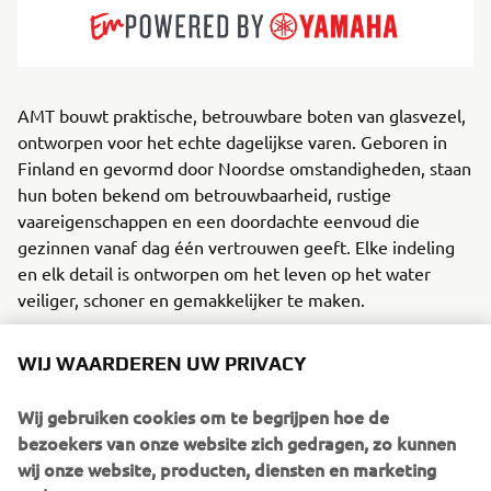
AMT bouwt praktische, betrouwbare boten van glasvezel,
ontworpen voor het echte dagelijkse varen. Geboren in
Finland en gevormd door Noordse omstandigheden, staan
hun boten bekend om betrouwbaarheid, rustige
vaareigenschappen en een doordachte eenvoud die
gezinnen vanaf dag één vertrouwen geeft. Elke indeling
en elk detail is ontworpen om het leven op het water
veiliger, schoner en gemakkelijker te maken.
AMT bouwt boten voor recreatievaarders, forenzen en
WIJ WAARDEREN UW PRIVACY
weekendavonturiers en produceert een breed aanbod van
bowriders, daycruisers en centre‑consolemodellen, ideaal
Wij gebruiken cookies om te begrijpen hoe de
voor meren, eilandengroepen en beschutte kusten. De
bezoekers van onze website zich gedragen, zo kunnen
focus van het bedrijf ligt op efficiënte prestaties,
wij onze website, producten, diensten en marketing