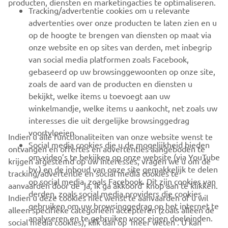
producten, diensten en marketingacties te optimaliseren.
BUSINESS
Tracking/advertentie cookies om u relevante
advertenties over onze producten te laten zien en u
MEER YAMAHA
op de hoogte te brengen van diensten op maat via
onze website en op sites van derden, met inbegrip
van social media platformen zoals Facebook,
SUPPORT
gebaseerd op uw browsinggewoonten op onze site,
zoals de aard van de producten en diensten u
bekijkt, welke items u toevoegt aan uw
NIEUWSBRIEF
winkelmandje, welke items u aankocht, net zoals uw
Wees de eerste die meer te weten komt over de nieuwste deals,
interesses die uit dergelijke browsinggedrag
speciale evenementen, nieuwe producten en nog veel meer
voortvloeien.
Indien u alle functionaliteiten van onze website wenst te
Social media cookies die u de mogelijkheid bieden
ontvangen en offertes en advertenties aangeboden te
om video’s te bekijken op onze website (via YouTube
krijgen afgestemd op uw interesses, vragen we u om de
bv.) en de inhoud van onze site gemakkelijk te delen
tracking/advertentie en social media cookies te
ABONNEREN
op social media, zoals Facebook. Dit zijn cookies van
aanvaarden door de ‘ja, ik ga akkoord’ knop aan te klikken.
derden, zoals social media providers die cookies
Indien u deze cookies niet wenst te aanvaarden of u wil
gebruiken om uw browsinggedrag op het internet te
Lees ons privacybeleid om te leren hoe we uw persoonlijke
alleen specifieke categorieën accepteren (zoals alleen de
analyseren en te gebruiken voor eigen doeleinden.
gegevens verwerken:
Privacyverklaring
social media cookies), klik dan op ‘meer weten’. U kan