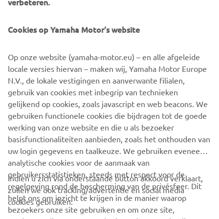
krachtige zeewaardigheid en onderhoudsarm
verbeteren.
eigenaarschap. Hierdoor is AMT een vertrouwde keuze is
voor watersporters die waarde hechten aan comfort
Cookies op Yamaha Motor's website
zonder onnodige complexiteit.
Op onze website (yamaha-motor.eu) – en alle afgeleide
locale versies hiervan – maken wij, Yamaha Motor Europe
N.V., de lokale vestigingen en aanverwante filialen,
gebruik van cookies met inbegrip van technieken
1
/
10
gelijkend op cookies, zoals javascript en web beacons. We
gebruiken functionele cookies die bijdragen tot de goede
OFFICIËLE WEBSITE VAN AMT
werking van onze website en die u als bezoeker
basisfunctionaliteiten aanbieden, zoals het onthouden van
uw login gegevens en taalkeuze. We gebruiken eveneens
analytische cookies voor de aanmaak van
gebruikersstatistieken, steeds met respect voor de
Indien u zich via onderstaande button akkoord verklaart,
regelgeving rond de bescherming van de privésfeer. Dit
zullen we ook tracking/advertentie en social media
CORPORATE
helpt ons om inzicht te krijgen in de manier waarop
cookies gebruiken:
bezoekers onze site gebruiken en om onze site,