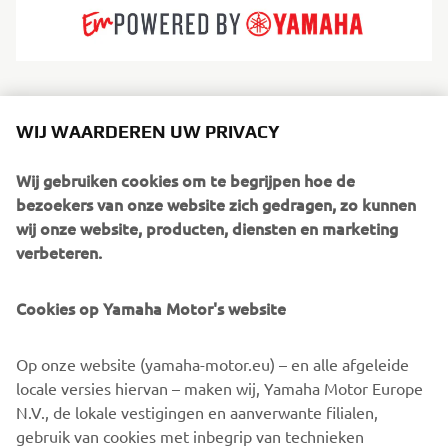
De jachten van Sterk bieden een combinatie van modern
design en minutieuze techniek. Strakke lijnen, een solide
WIJ WAARDEREN UW PRIVACY
constructie en sportieve Supersport rompen zorgen voor
een dagbootervaring die evenwichtig, gecontroleerd en
Wij gebruiken cookies om te begrijpen hoe de
dynamisch aanvoelt. De jachten van Sterk zijn ontworpen
bezoekers van onze website zich gedragen, zo kunnen
voor zonaanbidders, kusttochten en sociale activiteiten op
wij onze website, producten, diensten en marketing
het water, met speciale aandacht voor comfort,
verbeteren.
veelzijdigheid en snelle, stabiele en efficiënte prestaties.
Elk model weerspiegelt functioneel Europees design in
Cookies op Yamaha Motor's website
combinatie met prestatiegerichte romptechnologie.
Op onze website (yamaha-motor.eu) – en alle afgeleide
locale versies hiervan – maken wij, Yamaha Motor Europe
N.V., de lokale vestigingen en aanverwante filialen,
gebruik van cookies met inbegrip van technieken
1
/
5