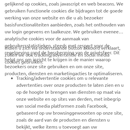
gelijkend op cookies, zoals javascript en web beacons. We
gebruiken functionele cookies die bijdragen tot de goede
OFFICIËLE WEBSITE VAN STERK
werking van onze website en die u als bezoeker
basisfunctionaliteiten aanbieden, zoals het onthouden van
uw login gegevens en taalkeuze. We gebruiken eveneens
analytische cookies voor de aanmaak van
gebruikersstatistieken, steeds met respect voor de
Indien u zich via onderstaande button akkoord verklaart,
regelgeving rond de bescherming van de privésfeer. Dit
zullen we ook tracking/advertentie en social media
CORPORATE
helpt ons om inzicht te krijgen in de manier waarop
cookies gebruiken:
bezoekers onze site gebruiken en om onze site,
producten, diensten en marketingacties te optimaliseren.
BUSINESS
Tracking/advertentie cookies om u relevante
advertenties over onze producten te laten zien en u
MEER YAMAHA
op de hoogte te brengen van diensten op maat via
onze website en op sites van derden, met inbegrip
van social media platformen zoals Facebook,
SUPPORT
gebaseerd op uw browsinggewoonten op onze site,
zoals de aard van de producten en diensten u
bekijkt, welke items u toevoegt aan uw
NIEUWSBRIEF