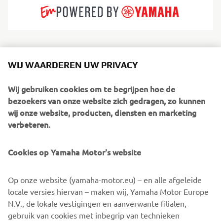
Whaly‑boten zijn gebouwd uit massief rotatiegegoten,
100% recyclebaar HDPE/polyethyleen, waardoor ze
WIJ WAARDEREN UW PRIVACY
extreem robuust, stabiel en onderhoudsvriendelijk zijn. Ze
zijn ontworpen voor situaties waarin betrouwbaarheid en
Wij gebruiken cookies om te begrijpen hoe de
eenvoud belangrijker zijn dan glans of complexiteit.
bezoekers van onze website zich gedragen, zo kunnen
Whaly‑boten zijn ideaal voor gezinnen, verhuurbedrijven,
wij onze website, producten, diensten en marketing
reddingsteams en praktische gebruikers; ze zijn veilig,
verbeteren.
betaalbaar en eenvoudig te besturen. Perfect voor
beschutte wateren, hengelsport, transport en zorgeloze
Cookies op Yamaha Motor's website
avonturen.
Op onze website (yamaha-motor.eu) – en alle afgeleide
locale versies hiervan – maken wij, Yamaha Motor Europe
N.V., de lokale vestigingen en aanverwante filialen,
gebruik van cookies met inbegrip van technieken
1
/
2