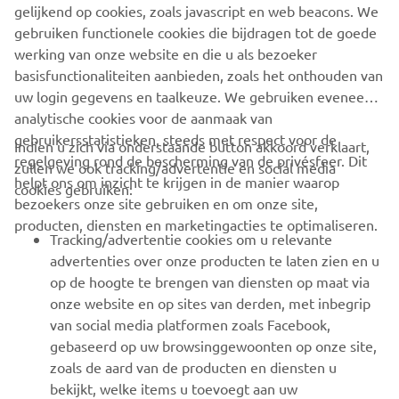
gelijkend op cookies, zoals javascript en web beacons. We
gebruiken functionele cookies die bijdragen tot de goede
OFFICIËLE WEBSITE VAN WHALY
werking van onze website en die u als bezoeker
basisfunctionaliteiten aanbieden, zoals het onthouden van
uw login gegevens en taalkeuze. We gebruiken eveneens
analytische cookies voor de aanmaak van
gebruikersstatistieken, steeds met respect voor de
Indien u zich via onderstaande button akkoord verklaart,
regelgeving rond de bescherming van de privésfeer. Dit
zullen we ook tracking/advertentie en social media
CORPORATE
helpt ons om inzicht te krijgen in de manier waarop
cookies gebruiken:
bezoekers onze site gebruiken en om onze site,
producten, diensten en marketingacties te optimaliseren.
BUSINESS
Tracking/advertentie cookies om u relevante
advertenties over onze producten te laten zien en u
MEER YAMAHA
op de hoogte te brengen van diensten op maat via
onze website en op sites van derden, met inbegrip
van social media platformen zoals Facebook,
SUPPORT
gebaseerd op uw browsinggewoonten op onze site,
zoals de aard van de producten en diensten u
bekijkt, welke items u toevoegt aan uw
NIEUWSBRIEF