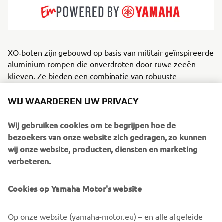
XO‑boten zijn gebouwd op basis van militair geïnspireerde
aluminium rompen die onverdroten door ruwe zeeën
klieven. Ze bieden een combinatie van robuuste
structurele integriteit en Scandinavisch design, snelle en
responsieve prestaties en doordacht ontworpen interieurs
WIJ WAARDEREN UW PRIVACY
voor comfort en veiligheid. XO biedt kajuitboten, open
modellen en crossovers die uitblinken in uitdagende
Wij gebruiken cookies om te begrijpen hoe de
omstandigheden, ideaal voor ontdekkingstochten,
bezoekers van onze website zich gedragen, zo kunnen
personenvervoer en avonturiers in alle seizoenen. XO
wij onze website, producten, diensten en marketing
geeft watersporters die behoefte hebben aan
verbeteren.
weerbestendige zekerheid met een moderne uitstraling
precies wat ze wensen, met een vleugje luxe en verfijnd
Cookies op Yamaha Motor's website
comfort aan boord.
Op onze website (yamaha-motor.eu) – en alle afgeleide