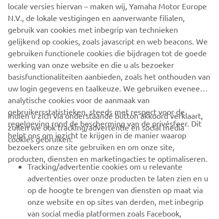
locale versies hiervan – maken wij, Yamaha Motor Europe
N.V., de lokale vestigingen en aanverwante filialen,
gebruik van cookies met inbegrip van technieken
1
/
2
gelijkend op cookies, zoals javascript en web beacons. We
gebruiken functionele cookies die bijdragen tot de goede
OFFICIËLE WEBSITE VAN XO
werking van onze website en die u als bezoeker
basisfunctionaliteiten aanbieden, zoals het onthouden van
uw login gegevens en taalkeuze. We gebruiken eveneens
analytische cookies voor de aanmaak van
gebruikersstatistieken, steeds met respect voor de
Indien u zich via onderstaande button akkoord verklaart,
regelgeving rond de bescherming van de privésfeer. Dit
zullen we ook tracking/advertentie en social media
CORPORATE
helpt ons om inzicht te krijgen in de manier waarop
cookies gebruiken:
bezoekers onze site gebruiken en om onze site,
producten, diensten en marketingacties te optimaliseren.
BUSINESS
Tracking/advertentie cookies om u relevante
advertenties over onze producten te laten zien en u
MEER YAMAHA
op de hoogte te brengen van diensten op maat via
onze website en op sites van derden, met inbegrip
van social media platformen zoals Facebook,
SUPPORT