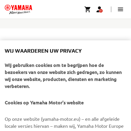
WIJ WAARDEREN UW PRIVACY
Wij gebruiken cookies om te begrijpen hoe de
bezoekers van onze website zich gedragen, zo kunnen
wij onze website, producten, diensten en marketing
verbeteren.
Winkelwagen is leeg
U heeft nog niets aan uw winkelwagen toegevoegd
Cookies op Yamaha Motor's website
SHOP CLOTHING & MERCHANDISE
Op onze website (yamaha-motor.eu) – en alle afgeleide
locale versies hiervan – maken wij, Yamaha Motor Europe
SHOP ACCESSORIES