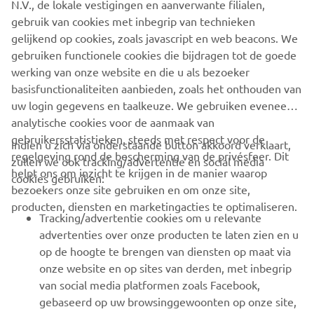
N.V., de lokale vestigingen en aanverwante filialen,
gebruik van cookies met inbegrip van technieken
gelijkend op cookies, zoals javascript en web beacons. We
gebruiken functionele cookies die bijdragen tot de goede
werking van onze website en die u als bezoeker
basisfunctionaliteiten aanbieden, zoals het onthouden van
uw login gegevens en taalkeuze. We gebruiken eveneens
CORPORATE
analytische cookies voor de aanmaak van
gebruikersstatistieken, steeds met respect voor de
Indien u zich via onderstaande button akkoord verklaart,
BUSINESS
regelgeving rond de bescherming van de privésfeer. Dit
zullen we ook tracking/advertentie en social media
helpt ons om inzicht te krijgen in de manier waarop
cookies gebruiken:
bezoekers onze site gebruiken en om onze site,
MEER YAMAHA
producten, diensten en marketingacties te optimaliseren.
Tracking/advertentie cookies om u relevante
SUPPORT
advertenties over onze producten te laten zien en u
op de hoogte te brengen van diensten op maat via
onze website en op sites van derden, met inbegrip
NIEUWSBRIEF
van social media platformen zoals Facebook,
gebaseerd op uw browsinggewoonten op onze site,
Wees de eerste die meer te weten komt over de nieuwste deals,